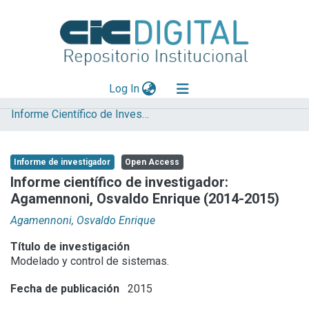
(current)
Log In
Informe Científico de Investigador
Explorar
Mas información
Informe de investigador
Open Access
Aportar material
Informe científico de investigador:
Agamennoni, Osvaldo Enrique (2014-2015)
Statistics
Agamennoni, Osvaldo Enrique
Título de investigación
Modelado y control de sistemas.
Fecha de publicación
2015