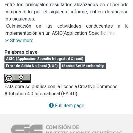
Entre los principales resultados alcanzados en el período 
comprendido por el siguiente informe, caben destacarse 
los siguientes:

-Culminación de las actividades conducentes a la 
implementación en un ASIC(Application Specific Integrated 
Circuit) de una técnica de identificación no lineal 
Show more
medianteuna estructura de Error de Salida No lineal (NOE) 
Palabras clave
que posibilita un crecimiento gradualde la cantidad de 
ASIC (Application Specific Integrated Circuit)
parámetros sin perder la aproximación lograda al 
Error de Salida No lineal (NOE)
técnica Set Membership
incrementar losmismos.

-Desarrollo de una técnica de modelado del movimiento de 
los ojos en el proceso delectura que permite evaluar el 
Esta obra se publica con la licencia Creative Commons
grado de deterioro cognitivo de 
Attribution 4.0 International (BY 4.0)
enfermedadesneurodegenerativas tipo mal de Alzheimer. 
Los resultados alcanzados en relación a estetema han 
Full item page
tenido gran trascendencia a nivel internacional apareciendo 
en diversosportales de salud a nivel internacional.

-Utilización de la técnica Set Membership en el modelado 
de sistemas no lineales a partidde funciones lineals a 