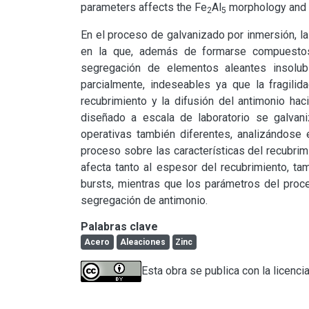
parameters affects the Fe
Al
 morphology and 
2
5
En el proceso de galvanizado por inmersión, la 
en la que, además de formarse compuestos i
segregación de elementos aleantes insolu
parcialmente, indeseables ya que la fragilida
recubrimiento y la difusión del antimonio hac
diseñado a escala de laboratorio se galvani
operativas también diferentes, analizándose 
proceso sobre las características del recubri
afecta tanto al espesor del recubrimiento, ta
bursts, mientras que los parámetros del proce
segregación de antimonio.
Palabras clave
Acero
Aleaciones
Zinc
Esta obra se publica con la licenci