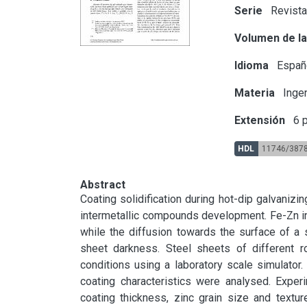
Serie
Revista
Volumen de la
Idioma
Españ
Materia
Ingen
Extensión
6 p
HDL
11746/387
Abstract
Coating solidification during hot-dip galvaniz
intermetallic compounds development. Fe-Zn inter
while the diffusion towards the surface of a 
sheet darkness. Steel sheets of different r
conditions using a laboratory scale simulator
coating characteristics were analysed. Exper
coating thickness, zinc grain size and textu