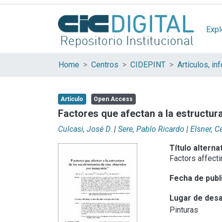
Expl
Home
Centros
CIDEPINT
Artículo
Open Access
Factores que afectan a la estructur
Culcasi, José D.
|
Sere, Pablo Ricardo
|
Elsner, Ce
Título alterna
Factors affecti
Fecha de publ
Lugar de desa
Pinturas