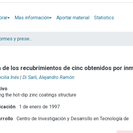
orar
Mas información
Aportar material
Statistics
Artículos, informes y presentaciones en Congresos
a de los recubrimientos de cinc obtenidos por in
cilia Inés
|
Di Sarli, Alejandro Ramón
tivo
ng the hot-dip zinc coatings structure
icación
1 de enero de 1997
rrollo
Centro de Investigación y Desarrollo en Tecnología de