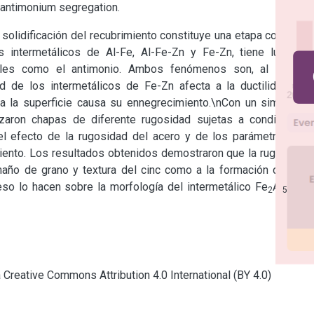
antimonium segregation.
solidificación del recubrimiento constituye una etapa compleja 
ntermetálicos de Al-Fe, Al-Fe-Zn y Fe-Zn, tiene lugar la 
bles como el antimonio. Ambos fenómenos son, al menos 
d de los intermetálicos de Fe-Zn afecta a la ductilidad del 
ia la superficie causa su ennegrecimiento.\nCon un simulador 
zaron chapas de diferente rugosidad sujetas a condiciones 
el efecto de la rugosidad del acero y de los parámetros del 
miento. Los resultados obtenidos demostraron que la rugosidad 
maño de grano y textura del cinc como a la formación de out-
so lo hacen sobre la morfología del intermetálico Fe
Al
 y la 
2
5
a Creative Commons Attribution 4.0 International (BY 4.0)