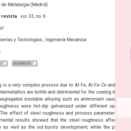
 de Metalurgia (Madrid)
 revista
vol. 33, no. 6
ol
ierías y Tecnologías
,
Ingeniería Mecánica
.
8
0034-8570
ing is a very complex process due to Al-Fe, Al-Fe-Zn and Fe-Zn 
metallics are brittle and detrimental for the coating ductility, 
segregated insoluble alloying such as antimonium causes the 
oughness were hot-dip galvanized under different operation 
. The effect of steel roughness and process parameters upon 
imental results showed that the steel roughness affects the 
re as well as the out-bursts development, while the process 