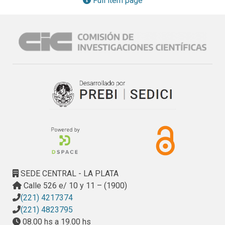
Full item page
determinar el incremento de resistencia que pueden 
experimentar al ser reforzados con láminas de fibras de 
carbono. Estas experiencias tienen como objetivo conocer 
el comportamiento del refuerzo cuando resulta necesaria la 
ejecución de aberturas en muros de mampostería de 
ladrillos debido a trabajos de refuncionalización de la 
construcción.
SEDE CENTRAL - LA PLATA
Calle 526 e/ 10 y 11 – (1900)
(221) 4217374
(221) 4823795
08.00 hs a 19.00 hs