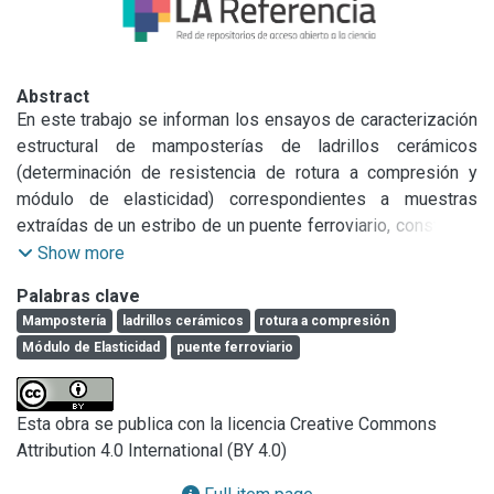
Abstract
En este trabajo se informan los ensayos de caracterización 
estructural de mamposterías de ladrillos cerámicos 
(determinación de resistencia de rotura a compresión y 
módulo de elasticidad) correspondientes a muestras 
extraídas de un estribo de un puente ferroviario, construido 
hacia 1880, ubicado en ambiente rural y de una torre de 
Show more
iglesia edificada alrededor del año 1750, ubicada en 
Palabras clave
ambiente urbano. Se realiza, además, el cálculo teórico del 
Mampostería
ladrillos cerámicos
rotura a compresión
módulo de elasticidad a partir de las expresiones indicadas 
Módulo de Elasticidad
puente ferroviario
en el CIRSOC 501 “Proyecto de Reglamento Argentino de 
Estructuras de Mampostería” y se lo compara con los 
valores experimentales.

Esta obra se publica con la licencia Creative Commons
Attribution 4.0 International (BY 4.0)
Complementariamente, se muestran resultados de ensayos 
realizados sobre dinteles de mampostería elaborados para 