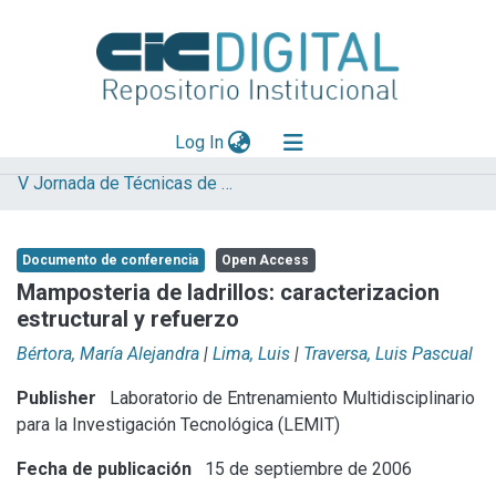
(current)
Log In
V Jornada de Técnicas de Restauración y Conservación del Patrimonio
Explorar
Mas información
Documento de conferencia
Open Access
Aportar material
Mamposteria de ladrillos: caracterizacion
estructural y refuerzo
Statistics
Bértora, María Alejandra
|
Lima, Luis
|
Traversa, Luis Pascual
Publisher
Laboratorio de Entrenamiento Multidisciplinario
para la Investigación Tecnológica (LEMIT)
Fecha de publicación
15 de septiembre de 2006