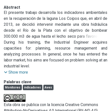
Abstract
El presente trabajo desarrolla los indicadores ambientales 
en la recuperación de la laguna Los Coipos que, en abril de 
2013, se decidió intervenir mediante una obra hidráulica 
desde el Río de la Plata con el objetivo de bombear 
300.000 m3 de agua hasta el lecho seco para favorecer el 
retorno de las aves. Además, para reducir la cantidad de 
During his training, the Industrial Engineer acquires 
Typha latifolia de la laguna, cobertura dominante, se está 
capacities for: planning, resource management and 
llevando a cabo un desmalezamiento mecánico y dragado 
analyzing processes. In general, once he has entered the 
del lecho en algunos sectores.

labor market, his aims are focused on problem solving at an 
Para estudiar la dinámica temporal de las características 
industrial level.

físicas y químicas del agua, se realizaron muestreos 
However, a great part of his skills are suitable at a regional 
Show more
durante su llenado en 5 sitios. La calidad del agua de la 
level, such as the planning of cities and the environmental 
Palabras clave
laguna respondió no sólo a un gradiente espacial, sino 
preservation. Therefore, it is here, where the progress of 
Monitoreo
indicadores
Aves
también a las intervenciones antrópicas en el sistema. Las 
urban development, population growth and the conflicts in 
tareas realizadas favorecieron la oxigenación de las aguas 
the use of soil, make up a network of interactions and 
en el tramo más cercano a la entrada del fluido, donde se 
impacts that require a holistic approach in order to obtain 
Esta obra se publica con la licencia Creative Commons
desarrolló el dragado. En el período en el que las tareas 
comprehensive and efficient solutions that aim to the 
Attribution-NoDerivatives 4.0 International (BY-ND 4.0)