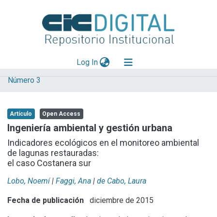
(current)
Log In
Número 3
Explorar
Mas información
Artículo
Open Access
Aportar material
Ingeniería ambiental y gestión urbana
Statistics
Indicadores ecológicos en el monitoreo ambiental
de lagunas restauradas:
el caso Costanera sur
Lobo, Noemí
|
Faggi, Ana
|
de Cabo, Laura
Fecha de publicación
diciembre de 2015