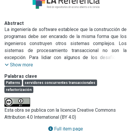
Abstract
La ingeniería de software establece que la construcción de 
programas debe ser encarado de la misma forma que los 
ingenieros construyen otros sistemas complejos. Los 
sistemas de procesamiento transaccional no son la 
excepción. Para lidiar con algunos de los desafíos de 
construir estas soluciones, se desarrolló una propuesta de 
Show more
marco de trabajo, que propone la construcción de una base 
Palabras clave
de conceptos comunes, obtenidos del análisis de 
Patterns
servidores concurrentes transaccionales
soluciones preexistentes, y de experiencias del equipo 
refactorización
que desarrolla esta propuesta. Esta recolección de 
factores comunes se hace de forma iterativa, y se 
capitaliza en elementos del framework que aquí se 
Esta obra se publica con la licencia Creative Commons
introduce. Ese marco de trabajo tendrá como objetivos 
Attribution 4.0 International (BY 4.0)
aumentar la reusabilidad, disminuir los costos de 
mantenimiento, y fomentar la comunicación entre los 
Full item page