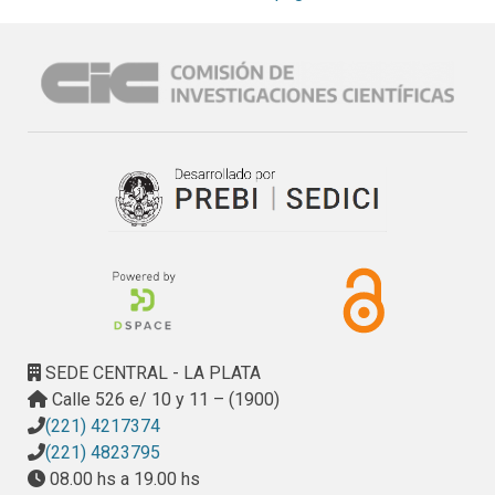
desarrolladores. Para tal fin, se pretende implementar una 
metodología MDD (DSM) que permita facilitar el uso del 
marco de trabajo a otros usuarios ajenos al desarrollo de 
esta propuesta. La implementación específica DSM será a 
través de un lenguaje de dominio específico que concentre 
en elementos de dominio, la experiencia concentrada en el 
framework.
SEDE CENTRAL - LA PLATA
Calle 526 e/ 10 y 11 – (1900)
(221) 4217374
(221) 4823795
08.00 hs a 19.00 hs