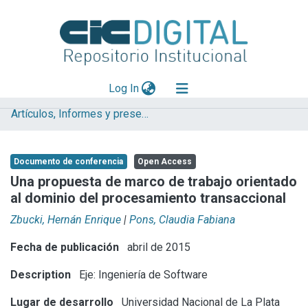
(current)
Log In
Artículos, Informes y presentaciones en Congresos (UNLP)
Explorar
Mas información
Documento de conferencia
Open Access
Aportar material
Una propuesta de marco de trabajo orientado
al dominio del procesamiento transaccional
Statistics
Zbucki, Hernán Enrique
|
Pons, Claudia Fabiana
Fecha de publicación
abril de 2015
Description
Eje: Ingeniería de Software
Lugar de desarrollo
Universidad Nacional de La Plata