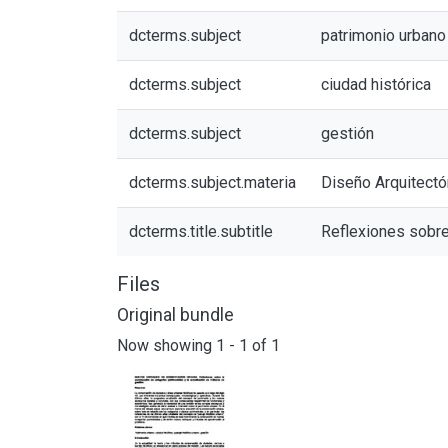
dcterms.subject
patrimonio urbano
dcterms.subject
ciudad histórica
dcterms.subject
gestión
dcterms.subject.materia
Diseño Arquitectó
dcterms.title.subtitle
Reflexiones sobre
Files
Original bundle
Now showing
1 - 1 of 1