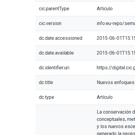
cic.parentType
Articulo
cic.version
info:eu-repo/sem
dc.date.accessioned
2015-06-01T15:1
dc.date.available
2015-06-01T15:1
dc.identifier.uri
https://digital.ci
dc.title
Nuevos enfoques 
dc.type
Artículo
La conservación de
conceptuales, met
y los nuevos esce
generado la neces