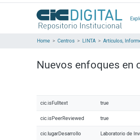
Expl
Home
Centros
LINTA
Nuevos enfoques en 
cic.isFulltext
true
cic.isPeerReviewed
true
cic.lugarDesarrollo
Laboratorio de Inv