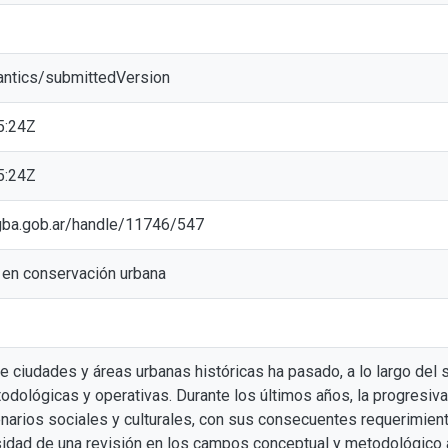
antics/submittedVersion
5:24Z
5:24Z
c.gba.gob.ar/handle/11746/547
en conservación urbana
 ciudades y áreas urbanas históricas ha pasado, a lo largo del s
odológicas y operativas. Durante los últimos años, la progresiv
narios sociales y culturales, con sus consecuentes requerimien
idad de una revisión en los campos conceptual y metodológico a