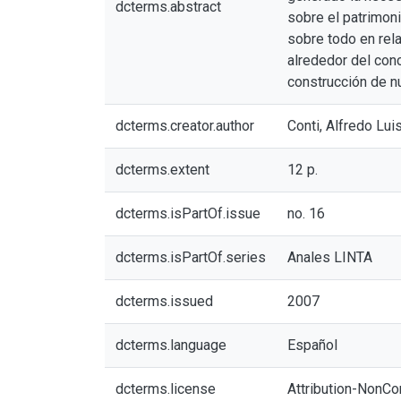
dcterms.abstract
sobre el patrimoni
sobre todo en rela
alrededor del conc
construcción de n
dcterms.creator.author
Conti, Alfredo Lui
dcterms.extent
12 p.
dcterms.isPartOf.issue
no. 16
dcterms.isPartOf.series
Anales LINTA
dcterms.issued
2007
dcterms.language
Español
dcterms.license
Attribution-NonCo