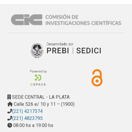
y de microdureza Vickers. Se estudiaron 
lasmicroestructuras mediante difracción de rayos X (XRD), 
microscopía óptica (OM) y electrónica de barrido(SEM). En 
todos los casos se detectó una matriz martensítica con 
presencia de precipitados inter eintragranulares. En la 
condición como soldado (AW) se halló ferrita-δ. Se 
comprobó que la dureza cayó y laenergía de impacto 
aumentó con el PWHT. La mayor resistencia a alta 
temperatura se logró con un PWHT desolubilizado a 
1150°C y un doble revenido a 660°C.
SEDE CENTRAL - LA PLATA
Calle 526 e/ 10 y 11 – (1900)
(221) 4217374
(221) 4823795
08.00 hs a 19.00 hs