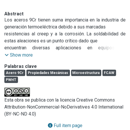
Abstract
Los aceros 9Cr tienen suma importancia en la industria de 
generación termoeléctrica debido a sus marcadas

resistencias al creep y a la corrosión. La soldabilidad de 
estas aleaciones es un punto crítico dado que

encuentran diversas aplicaciones en equipos de 
construcción soldada. Las propiedades mecánicas 
Show more
requeridas se

Palabras clave
logran luego de un tratamiento térmico post soldadura 
Acero 9Cr
Propiedades Mecánicas
Microestructura
FCAW
(PWHT). Este trabajo estudió el efecto del PWHT sobrela 
PWHT
microestructura y las propiedades mecánicas de 
soldaduras 9Cr utilizando un alambre tubular flux-
coredexperimental, mediante un proceso semiautomático 
Esta obra se publica con la licencia Creative Commons
bajo protección de gas Ar-20%CO2. Se realizaron PWHT 
Attribution-NonCommercial-NoDerivatives 4.0 International
adiferentes temperaturas y tiempos. Se analizó la 
(BY-NC-ND 4.0)
composición química y se realizaron ensayos de tracción 
adistintas temperaturas, ensayos de impacto tipo Charpy-V 
Full item page