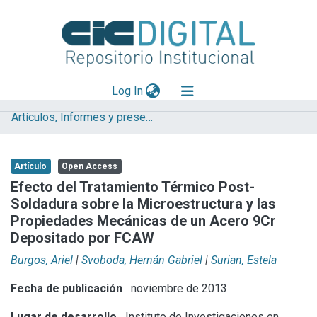
(current)
Log In
Artículos, Informes y presentaciones en Congresos
Explorar
Mas información
Artículo
Open Access
Aportar material
Efecto del Tratamiento Térmico Post-
Soldadura sobre la Microestructura y las
Statistics
Propiedades Mecánicas de un Acero 9Cr
Depositado por FCAW
Burgos, Ariel
|
Svoboda, Hernán Gabriel
|
Surian, Estela
Fecha de publicación
noviembre de 2013
Lugar de desarrollo
Instituto de Investigaciones en