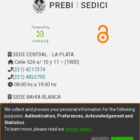
- Criterio de evaluación de suelos activos y su posible 
correlación; Luis M. Fossa, Oscar R. Arrechea

- Aprovechamiento de materiales locales en la estructura 
de pavimentos urbanos económicos; Duilio D. Massaccesi, 
Hugo A. Langard, Eduardo Agosti, Omar A. Iosco

- Modificacion de un equipo de medicion de absorcion e 
impedancia acustica para adaptarlo a la norma ASTM C-384; 
Antonio M. Méndez, Ricardo Sarti, Dardo Guaraglia, Alberto 
SEDE CENTRAL - LA PLATA
Vanina

Calle 526 e/ 10 y 11 – (1900)
- Mejoramiento de la refractariedad de arcillas por lavado e 
(221) 4217374
intercambio iónico; Juan C. Varela, Angel Rossini, Ricardo G. 
(221) 4823795
Guerrero, Juan C. Fiol

08.00 hs a 19.00 hs
- Resúmenes de los trabajos
SEDE BAHÍA BLANCA
Calle Ciudad de Cali 320 – (8000). Universidad
We collect and process your personal information for the following
Provincial del Sudoeste (UPSO)
purposes:
Authentication, Preferences, Acknowledgement and
(291) 459 2550
, interno 147
Statistics
.
10.00 h a 14.00 h
To learn more, please read our
privacy policy
.
delegacion.bahia@cic.gba.gob.ar