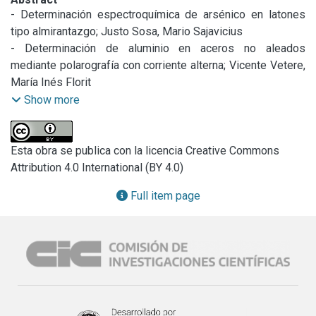
- Determinación espectroquímica de arsénico en latones 
tipo almirantazgo; Justo Sosa, Mario Sajavicius

- Determinación de aluminio en aceros no aleados 
mediante polarografía con corriente alterna; Vicente Vetere, 
María Inés Florit

- Algunas aplicaciones del láser. Fotoelasticimetría, 
Show more
interferometría y holografía; José A. E. Calatroni, José J. 
Lunazzi, Héctor J. Rabal, Mario Garavaglia

- Estudio de una técnica que aplica la espectrometría de 
Esta obra se publica con la licencia Creative Commons
rayos X al análisis de aleaciones de estaño-plomo; Claudio 
Attribution 4.0 International (BY 4.0)
Miniussi, Jorge Meda, Carlos Popovsky

Full item page
- Resistencia natural de palma Caranday en relación con su 
densidad; Luis A. Borlando, Daniel Arcelús

- Permeabilidad en hormigones; Marcelo Wainzstein, Jorge 
D. Sota

- Determinación de cobre en aceros y fundiciones por 
espectrometría de absorción atómica; Rodolfo Iasi, Omar 
Rolla, Raúl Pérez, Carlos Alí
