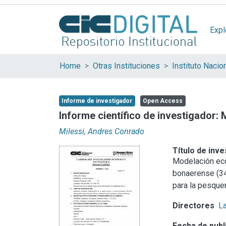
Expl
Home
Otras Instituciones
Informe de investigador
Open Access
Informe científico de investigador:
Milessi, Andres Conrado
Título de inve
Modelación ecot
bonaerense (34
para la pesque
Directores
La
Fecha de publ