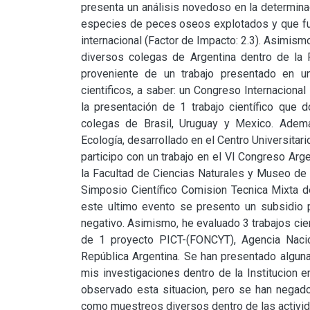
presenta un análisis novedoso en la determina
especies de peces oseos explotados y que fue 
internacional (Factor de Impacto: 2.3). Asimism
diversos colegas de Argentina dentro de la Pr
proveniente de un trabajo presentado en un
cientificos, a saber: un Congreso Internaciona
la presentación de 1 trabajo científico que d
colegas de Brasil, Uruguay y Mexico. Ademas
Ecología, desarrollado en el Centro Universitar
participo con un trabajo en el VI Congreso Arg
la Facultad de Ciencias Naturales y Museo de La
Simposio Científico Comision Tecnica Mixta del
este ultimo evento se presento un subsidio pa
negativo. Asimismo, he evaluado 3 trabajos cient
de 1 proyecto PICT-(FONCYT), Agencia Nacio
República Argentina. Se han presentado algunas
mis investigaciones dentro de la Institucion en
observado esta situacion, pero se han negado 
como muestreos diversos dentro de las activida