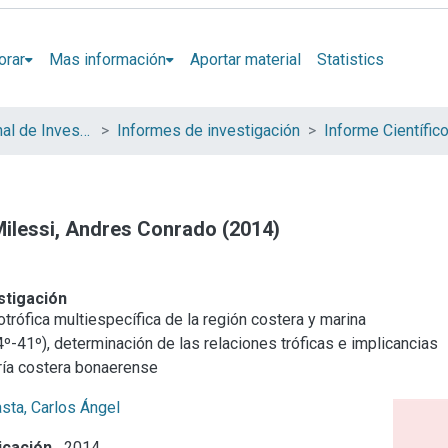
orar
Mas información
Aportar material
Statistics
Instituto Nacional de Investigación y Desarrollo Pesquero (INIDEP)
Informes de investigación
 Milessi, Andres Conrado (2014)
stigación
rófica multiespecífica de la región costera y marina
º-41º), determinación de las relaciones tróficas e implicancias
ría costera bonaerense
sta, Carlos Ángel
icación
2014