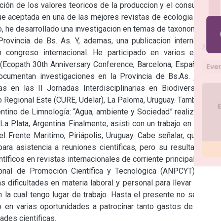
ción de los valores teoricos de la produccion y el consumo en 
aceptada en una de las mejores revistas de ecologia a nivel 
o, he desarrollado una investigacion en temas de taxonomía con 
ovincia de Bs. As. Y, ademas, una publicacion internacional 
 congreso internacional. He participado en varios eventos 
l (Ecopath 30th Anniversary Conference, Barcelona, España) con 
ocumentan investigaciones en la Provincia de Bs.As. junto a 
 en las II Jornadas Interdisciplinarias en Biodiversidad y 
io Regional Este (CURE, Udelar), La Paloma, Uruguay. Tambien se 
entino de Limnología: “Agua, ambiente y Sociedad” realizado en 
 Plata, Argentina. Finalmente, asisti con un trabajo en el XVII 
 Frente Maritimo, Piriápolis, Uruguay. Cabe señalar, que para 
ra asistencia a reuniones cientificas, pero su resultado fue 
íficos en revistas internacionales de corriente principal (ISI) y 
nal de Promoción Científica y Tecnológica (ANPCYT) de la 
 dificultades en materia laboral y personal para llevar a cabo 
 la cual tengo lugar de trabajo. Hasta el presente no se habia 
en varias oportunidades a patrocinar tanto gastos de viajes, 
des cientificas.