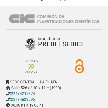
eléctrica ocupa un porcentaje mínimo, cercano al 1% 
(mientras que en Europa ya se acerca al 7%) dentro de los 
cuales encontramos a la energía solar, biomasa, eólica, 
mareo-motriz, etc. Como dato cabe destacar que la energía 
solar es casi exclusivamente procesada a través de 
paneles solares fotovoltaicos. La intención de esta 
investigación es justamente dar un paso en pos de revertir 
esta situación, generando en el mediano plazo el 
conocimiento teórico-practico necesario para desarrollar en 
nuestra región unidades generadoras solares-
termoeléctricas del tipo colector cilindro parabólico y de 
disco parabólico de foco puntual, capaces de procesar 
energía solar y convertirla en energía eléctrica, de manera 
tal que en su utilización en conjunto puedan acoplarse en un 
SEDE CENTRAL - LA PLATA
Parque Solar Termoeléctrico y abastecer de energía 
Calle 526 e/ 10 y 11 – (1900)
eléctrica a los habitantes de una región determinada.

(221) 4217374
Desarrollo práctico en base al Cronograma mensual de 
(221) 4823795
actividades citado en el plan de trabajo del primer año de 
08.00 hs a 19.00 hs
esta beca:
