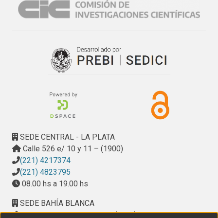
existentes en la zona urbana. Algunas de las alteraciones 
reconocidas resultan irreversibles, pasando a formar parte 
del equilibrio ambiental actual y resulta fundamental 
considerarlas para cualquier planificación futura en el 
manejo de los recursos hídricos.
SEDE CENTRAL - LA PLATA
Calle 526 e/ 10 y 11 – (1900)
(221) 4217374
(221) 4823795
08.00 hs a 19.00 hs
SEDE BAHÍA BLANCA
Calle Ciudad de Cali 320 – (8000). Universidad