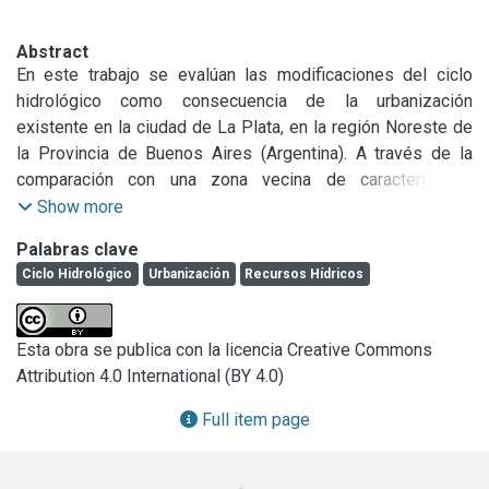
Abstract
En este trabajo se evalúan las modificaciones del ciclo 
hidrológico como consecuencia de la urbanización 
existente en la ciudad de La Plata, en la región Noreste de 
la Provincia de Buenos Aires (Argentina). A través de la 
comparación con una zona vecina de características 
hidrológicas similares, pero sin el fuerte efecto de las 
Show more
actividades del hombre, se analizan las variaciones 
Palabras clave
reconocidas en el escurrimiento superficial, la infiltración, la 
Ciclo Hidrológico
Urbanización
Recursos Hídricos
hidrodinámica e hidroquímica superficial y subterránea. Los 
resultados obtenidos indican una disminución de la 
infiltración natural y una aceleración en los procesos de 
Esta obra se publica con la licencia Creative Commons
escurrimiento superficial. Como consecuencia de la intensa 
Attribution 4.0 International (BY 4.0)
explotación se ha generado un cono de depresión que ha 
invertido la relación agua superficial – agua subterránea. Se 
Full item page
destaca además una significativa recarga del acuífero a 
partir de las pérdidas de cañerías y otros drenajes 