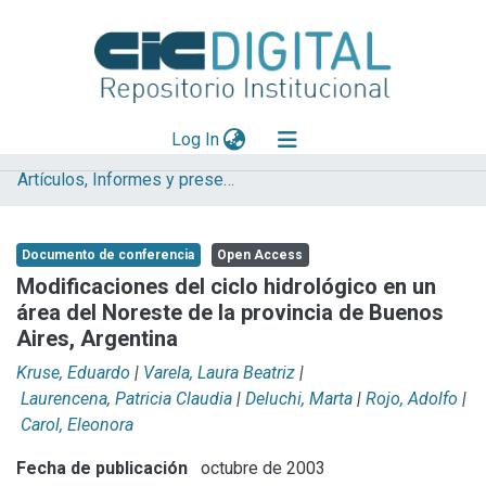
(current)
Log In
Artículos, Informes y presentaciones en Congresos (UNLP)
Explorar
Mas información
Documento de conferencia
Open Access
Aportar material
Modificaciones del ciclo hidrológico en un
área del Noreste de la provincia de Buenos
Statistics
Aires, Argentina
Kruse, Eduardo
|
Varela, Laura Beatriz
|
Laurencena, Patricia Claudia
|
Deluchi, Marta
|
Rojo, Adolfo
|
Carol, Eleonora
Fecha de publicación
octubre de 2003