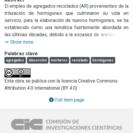
El empleo de agregados reciclados (AR) provenientes de la 
trituración de hormigones que culminaron su vida en 
servicio, para la elaboración de nuevos hormigones, se ha 
establecido como una temática fuertemente abordada en 
las últimas décadas, debido a la escasez de arenas de río 
aptas para tal fin. En tal sentido, en muchos países existen 
Show more
reglamentaciones que permiten su utilización, aunque en 
Palabras clave
general sólo se refieren a la fracción gruesa de dicho 
agregados
Absorción
morteros
reciclado
hormigones
residuo, por considerar que la fracción fina puede ocasionar 
mermas en la resistencia y durabilidad del hormigón con 
ellos elaborado. Sin embargo, dado que en la generación 
Esta obra se publica con la licencia Creative Commons
del AR se obtiene hasta un 50% de agregado fino reciclado 
Attribution 4.0 International (BY 4.0)
(AFR), y debido a que su disposición final resulta de mayor 
dificultad, son numerosos los estudios que en la actualidad 
Full item page
están abordando esta temática.

En este trabajo se analizan las características y 
propiedades de AFR provenientes de la trituración de 
hormigones de diferentes orígenes. Además, se evalúan 