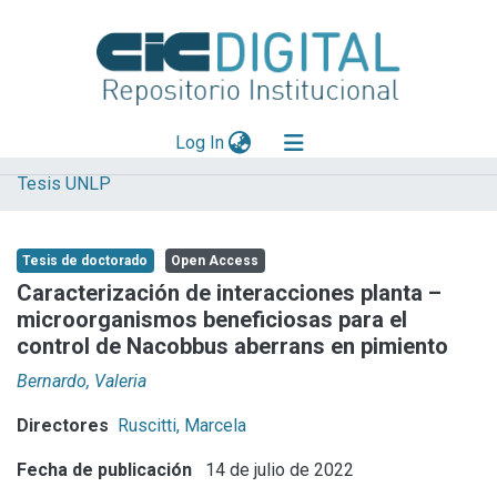
(current)
Log In
Tesis UNLP
Explorar
Mas información
Tesis de doctorado
Open Access
Aportar material
Caracterización de interacciones planta –
microorganismos beneficiosas para el
Statistics
control de Nacobbus aberrans en pimiento
Bernardo, Valeria
Directores
Ruscitti, Marcela
Fecha de publicación
14 de julio de 2022