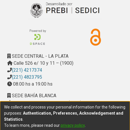
previamente estudiados reduce el efecto antagonista del 
N. aberrans y establecer posibles mecanismos de 
interacción.
SEDE CENTRAL - LA PLATA
Calle 526 e/ 10 y 11 – (1900)
(221) 4217374
(221) 4823795
08.00 hs a 19.00 hs
SEDE BAHÍA BLANCA
Calle Ciudad de Cali 320 – (8000). Universidad
We collect and process your personal information for the following
Provincial del Sudoeste (UPSO)
purposes:
Authentication, Preferences, Acknowledgement and
(291) 459 2550
, interno 147
Statistics
.
10.00 h a 14.00 h
To learn more, please read our
privacy policy
.