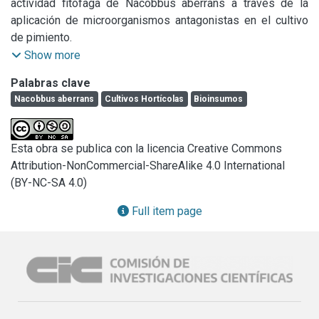
actividad fitófaga de Nacobbus aberrans a través de la 
aplicación de microorganismos antagonistas en el cultivo 
de pimiento.

 Objetivos particulares

Show more
1. Evaluar respuestas morfológicas, fisiológicas y 
Palabras clave
bioquímicas que produce el parasitismo por N. aberrans en 
Nacobbus aberrans
Cultivos Hortícolas
Bioinsumos
plantas de pimiento.

2. Analizar el potencial de diferentes hongos y bacterias en 
el control del falso nematodo agallador.

Esta obra se publica con la licencia Creative Commons
3. Evaluar la respuesta a la inoculación con 
Attribution-NonCommercial-ShareAlike 4.0 International
microorganismos benéficos en plantas de pimiento 
(BY-NC-SA 4.0)
crecidas en presencia de N. aberrans, utilizando 
parámetros bioquímicos, morfológicos y fisiológicos.

Full item page
4. Evaluar el efecto de la aplicación de hongos y bacterias 
con potencial actividad nematicida y/o promotora del 
crecimiento vegetal sobre la carga de bacterias y hongos 
asociados al suelo rizosférico de plantas de pimiento 
crecidas en presencia de N. aberrans.

5. Analizar si la combinación de los microorganismos 