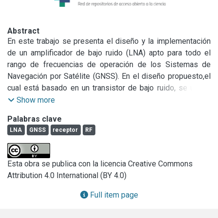
Abstract
En este trabajo se presenta el diseño y la implementación 
de un amplificador de bajo ruido (LNA) apto para todo el 
rango de frecuencias de operación de los Sistemas de 
Navegación por Satélite (GNSS). En el diseño propuesto,el 
cual está basado en un transistor de bajo ruido, se utiliza 
una técnica de realimentación para lograr una ganancia 
Show more
plana en una banda de frecuencias de aproximadamente 
Palabras clave
450MHz centrada alrededor de 1400MHz. Dicho diseño 
LNA
GNSS
receptor
RF
fue optimizado para conseguir una figura de ruido baja 
mediante la adecuada elección de las redes de adaptación 
del transistor. El prototipo implementado fue validado a 
Esta obra se publica con la licencia Creative Commons
través de diversas mediciones, obteniéndose una ganancia 
Attribution 4.0 International (BY 4.0)
de alrededor de 20dB y una figura de ruido menor a 1.1dB 
en todo el rango de frecuencias de interés, con un consumo 
Full item page
inferior a 30mW.