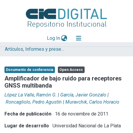
(current)
Log In
Artículos, Informes y presentaciones en Congresos (UNLP)
Explorar
Mas información
Documento de conferencia
Open Access
Aportar material
Amplificador de bajo ruido para receptores
GNSS multibanda
Statistics
López La Valle, Ramón G.
|
García, Javier Gonzalo
|
Roncagliolo, Pedro Agustín
|
Muravchik, Carlos Horacio
Fecha de publicación
16 de noviembre de 2011
Lugar de desarrollo
Universidad Nacional de La Plata