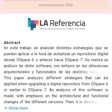
Abstract
En este trabajo se analizan distintas estrategias que se 
pueden aplicar a la hora de actualizar un repositorio digital 
desde DSpace 6 o anterior hacia DSpace 7. Se realiza un 
análisis de dicho software, con énfasis en las diferencias 
arquitecturales y funcionales de las distintas versiones. 
Luego se describe la experiencia obtenida a partir de la 
This paper analyzes different strategies that can be 
actualización a DSpace 7 del repositorio CIC DIGITAL, para 
applied when upgrading a digital repository from DSpace 6 
lo cual se detalla el camino seguido a lo largo del proceso 
or earlier to DSpace 7. An analysis of this software is 
y se remarcan los conflictos que surgieron durante este 
made, with emphasis on the architectural and functional 
proceso, vinculados tanto a la actualización del código 
changes of the different versions. Then, it is described the 
fuente y de la plataforma de software, así como también a 
experience obtained from the upgrade to DSpace 7 of the 
Show more