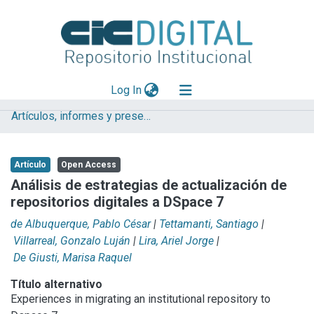
(current)
Log In
Artículos, informes y presentaciones en Congresos CESGI
Explorar
Mas información
Artículo
Open Access
Aportar material
Análisis de estrategias de actualización de
repositorios digitales a DSpace 7
Statistics
de Albuquerque, Pablo César
|
Tettamanti, Santiago
|
Villarreal, Gonzalo Luján
|
Lira, Ariel Jorge
|
De Giusti, Marisa Raquel
Título alternativo
Experiences in migrating an institutional repository to