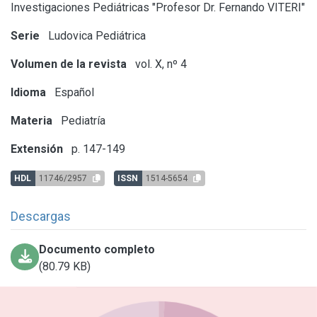
Investigaciones Pediátricas "Profesor Dr. Fernando VITERI"
Serie
Ludovica Pediátrica
Volumen de la revista
vol. X, nº 4
Idioma
Español
Materia
Pediatría
Extensión
p. 147-149
HDL
11746/2957
ISSN
1514-5654
Descargas
Documento completo
(80.79 KB)