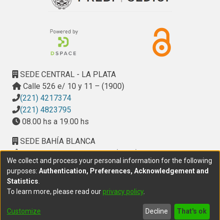
SEDE CENTRAL - LA PLATA
Calle 526 e/ 10 y 11 – (1900)
(221) 4217374
(221) 4823795
08.00 hs a 19.00 hs
SEDE BAHÍA BLANCA
Calle Ciudad de Cali 320 – (8000). Universidad
We collect and process your personal information for the following
Provincial del Sudoeste (UPSO)
purposes:
Authentication, Preferences, Acknowledgement and
(291) 459 2550
, interno 147
Statistics
.
10.00 h a 14.00 h
To learn more, please read our
privacy policy
.
delegacion.bahia@cic.gba.gob.ar
Customize
Decline
That's ok