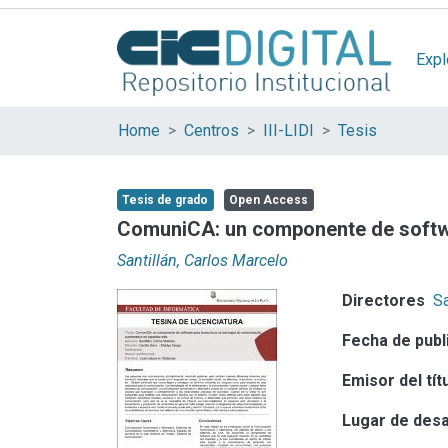
Expl
Home
Centros
III-LIDI
Tesis
Tesis de grado
Open Access
ComuniCA: un componente de softwa
Santillán, Carlos Marcelo
Directores
Sa
Fecha de publ
Emisor del tít
Lugar de desa