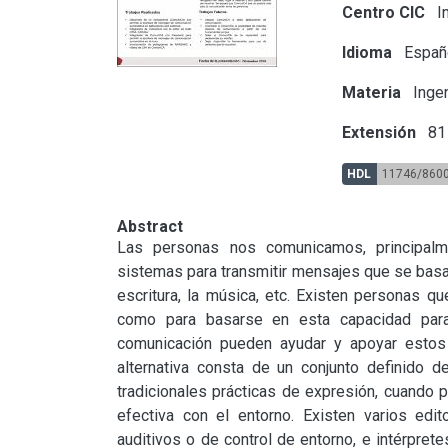
Centro CIC
In
Idioma
Españ
Materia
Ingen
Extensión
81 
HDL
11746/860
Abstract
Las personas nos comunicamos, principalme
sistemas para transmitir mensajes que se basan e
escritura, la música, etc. Existen personas qu
como para basarse en esta capacidad para 
comunicación pueden ayudar y apoyar estos 
alternativa consta de un conjunto definido 
tradicionales prácticas de expresión, cuando p
efectiva con el entorno. Existen varios edit
auditivos o de control de entorno, e intérpret