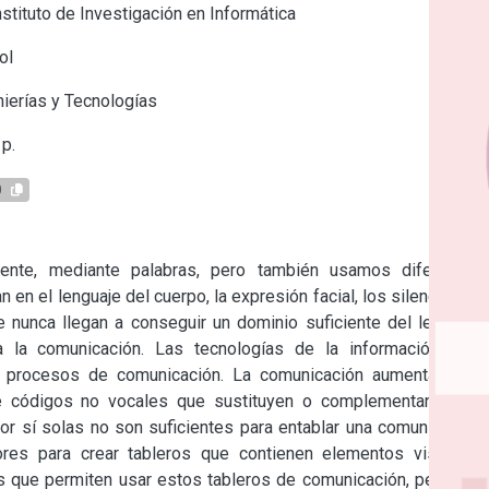
stituto de Investigación en Informática
ol
ierías y Tecnologías
p.
0
nte, mediante palabras, pero también usamos diferentes 
n el lenguaje del cuerpo, la expresión facial, los silencios, la 
e nunca llegan a conseguir un dominio suficiente del lenguaje 
la comunicación. Las tecnologías de la información y la 
procesos de comunicación. La comunicación aumentativa y 
de códigos no vocales que sustituyen o complementan a las 
or sí solas no son suficientes para entablar una comunicación 
ores para crear tableros que contienen elementos visuales, 
es que permiten usar estos tableros de comunicación, pero aún 