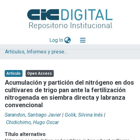
(current)
Log In
Artículos, Informes y presentaciones en Congresos (UNLP)
Explorar
Mas información
Artículo
Open Access
Aportar material
Acumulación y partición del nitrógeno en dos
cultivares de trigo pan ante la fertilización
Statistics
nitrogenada en siembra directa y labranza
convencional
Sarandon, Santiago Javier
|
Golik, Silvina Inés
|
Chidichimo, Hugo Oscar
Título alternativo