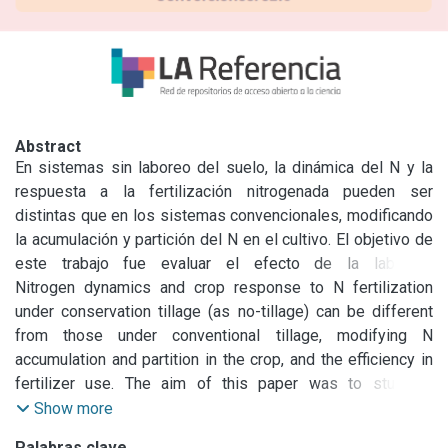
Abstract
En sistemas sin laboreo del suelo, la dinámica del N y la 
respuesta a la fertilización nitrogenada pueden ser 
distintas que en los sistemas convencionales, modificando 
la acumulación y partición del N en el cultivo. El objetivo de 
este trabajo fue evaluar el efecto de la labranza 
convencional (LC) y la siembra directa (SD), sobre la 
Nitrogen dynamics and crop response to N fertilization 
acumulación y partición del N, en dos cultivares de trigo 
under conservation tillage (as no-tillage) can be different 
(Triticum aestivum L ) y su relación con el porcentaje de N 
from those under conventional tillage, modifying N 
en grano. Se hicieron dos tratamientos de fertilización que 
accumulation and partition in the crop, and the efficiency in 
consistieron en: a) la aplicación de 90 kg N ha-1 a la 
fertilizer use. The aim of this paper was to study N 
siembra y b) la misma dosis dividida en 45 kg N ha-1 a la 
accumulation and partition and its relationship with grain N 
Show more
siembra y 45 kg N ha-1 a fin de macollaje. Se determinó la 
content in two wheat (Triticum aestivum L ) cultivars under 
Palabras clave