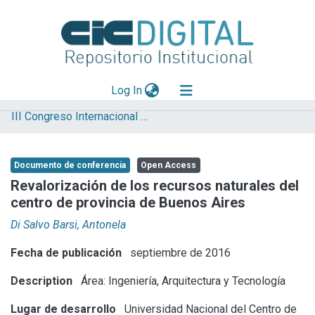
(current)
Log In
III Congreso Internacional de Ciencia y Tecnología
Explorar
Mas información
Documento de conferencia
Open Access
Aportar material
Revalorización de los recursos naturales del
centro de provincia de Buenos Aires
Statistics
Di Salvo Barsi, Antonela
Fecha de publicación
septiembre de 2016
Description
Área: Ingeniería, Arquitectura y Tecnología
Lugar de desarrollo
Universidad Nacional del Centro de