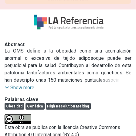
Abstract
La OMS define a la obesidad como una acumulación 
anormal o excesiva de tejido adiposoque puede ser 
perjudicial para la salud. Contribuyen al desarrollo de esta 
patología tantofactores ambientales como genéticos. Se 
han descripto unas 150 mutaciones puntualesasociadas a 
obesidad. Las de mayor interés son las que han sido 
Show more
significativamenteasociadas a medidas antropométricas, 
Palabras clave
en especial IMC (índice de masa corporal).

Obesidad
Genética
High Resolution Melting
El objetivo de este trabajo es identificar, a través de la 
técnica de “High Resolution Melting”(HRM) variantes en 
loci de susceptibilidad al desarrollo de obesidad en niños.

Esta obra se publica con la licencia Creative Commons
Para el estudio se utilizará un diseño en tríos, 
Attribution 4.0 International (BY 4.0)