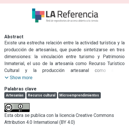
Abstract
Existe una estrecha relación entre la actividad turística y la 
producción de artesanías, que puede sintetizarse en tres 
dimensiones: la vinculación entre turismo y Patrimonio 
Inmaterial, el uso de la artesanía como Recurso Turístico 
Cultural y la producción artesanal como micro-
emprendimiento turístico. Las Ferias de Artesanos 
Show more
constituyen un importante atractivo cultural en los destinos 
Palabras clave
turísticos que además de cumplir potencialmente con una 
Artesanías
Recurso cultural
Microemprendimientos
función identitaria, constituyen una modalidad asociativa 
que integra microemprendimientos productivos y por lo 
tanto, opción de trabajo digno para los artesanos. Sin 
Esta obra se publica con la licencia Creative Commons
embargo, según estudios anteriores, este potencial no 
Attribution 4.0 International (BY 4.0)
siempre es aprovechado por la escasa diferenciación de 