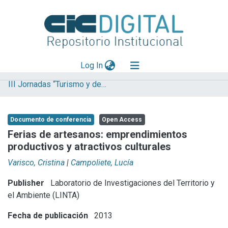
(current)
Log In
III Jornadas “Turismo y desarrollo”. Turismo cultural: perspectivas y desafíos
Explorar
Mas información
Documento de conferencia
Open Access
Aportar material
Ferias de artesanos: emprendimientos
productivos y atractivos culturales
Statistics
Varisco, Cristina
|
Campoliete, Lucía
Publisher
Laboratorio de Investigaciones del Territorio y
el Ambiente (LINTA)
Fecha de publicación
2013