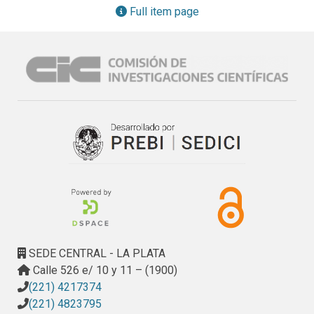
los productos y la inestabilidad que caracteriza la actividad.

Full item page
El proyecto de investigación “Turismo y Desarrollo en 
Destinos Costeros de la Provincia de Buenos Aires” tiene 
por finalidad generar una propuesta de desarrollo turístico 
para la localidad de Santa Clara del Mar, a partir de un 
análisis integral, sistémico y multidimensional, de la 
actividad turística en este destino. Dicho proyecto prevé su 
articulación con actividades de extensión a través de la 
realización de talleres de concientización y capacitación 
con los actores locales.

En este contexto, el estudio que se presenta se propone 
como objetivos específicos: a) analizar el potencial de las 
Ferias de Artesanos de Santa Clara del Mar para la oferta 
turístico - recreativa local; b) determinar la tipología de 
artesanía que se desarrolla en la localidad, permitiendo 
SEDE CENTRAL - LA PLATA
describir los productos que se comercializan y la difusión 
Calle 526 e/ 10 y 11 – (1900)
de los mismos; y c) analizar los emprendimientos, sus 
(221) 4217374
características económicas y las necesidades de los 
(221) 4823795
artesanos. La metodología propuesta es de tipo cualitativa 