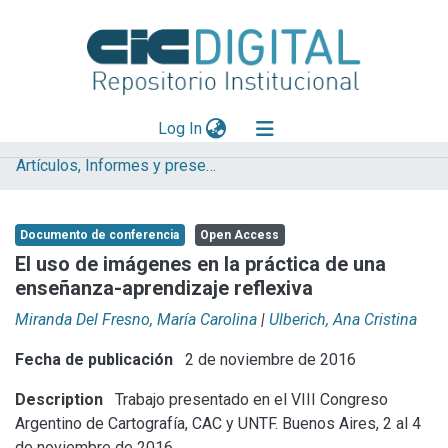
(current)
Log In
Artículos, Informes y presentaciones en Congresos
Explorar
Mas información
Documento de conferencia
Open Access
Aportar material
El uso de imágenes en la práctica de una
enseñanza-aprendizaje reflexiva
Statistics
Miranda Del Fresno, María Carolina
|
Ulberich, Ana Cristina
Fecha de publicación
2 de noviembre de 2016
Description
Trabajo presentado en el VIII Congreso
Argentino de Cartografía, CAC y UNTF. Buenos Aires, 2 al 4
de noviembre de 2016.