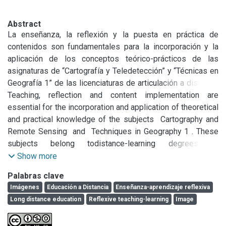
Abstract
La enseñanza, la reflexión y la puesta en práctica de 
contenidos son fundamentales para la incorporación y la 
aplicación de los conceptos teórico-prácticos de las 
asignaturas de “Cartografía y Teledetección” y “Técnicas en 
Geografía 1” de las licenciaturas de articulación a distancia 
en Gestión Ambiental y en Geografía que se dictan en la 
Teaching, reflection and content implementation are 
Facultad de Ciencias Humanas (FCH) de la Universidad 
essential for the incorporation and application of theoretical 
Nacional del Centro de la Provincia de Buenos Aires 
and practical knowledge of the subjects  Cartography and 
(UNICEN), Argentina. El objeto de este trabajo es presentar 
Remote Sensing  and  Techniques in Geography 1 . These 
el ejemplo de una clase de educación a distancia que busca 
subjects belong todistance-learning degrees of 
desarrollar una práctica de enseñanza-aprendizaje 
Environmental Management and Geography, at the School of 
Show more
reflexiva. A tal fin, se presenta una clase resumida que 
Human Sciences at the Universidad Nacional del Centro de 
Palabras clave
incorpora solo los conceptos e ideas principales del tema, 
la Provincia de Buenos Aires, Argentina The purpose of this 
Imágenes
Educación a Distancia
Enseñanza-aprendizaje reflexiva
en donde se ingresan ejercicios con imágenes que 
paper is to present an example of a virtual class which 
Long distance education
Reflexive teaching-learning
Image
requieren de un mínimo conocimiento teórico y un posterior 
intends to promote a reflexive practice of teaching-learning. 
análisis y profundización en base al cuerpo teórico de la 
To this end, a condensed class which only deals with the 