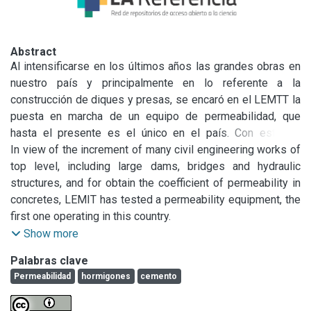
Abstract
Al intensificarse en los últimos años las grandes obras en 
nuestro país y principalmente en lo referente a la 
construcción de diques y presas, se encaró en el LEMTT la 
puesta en marcha de un equipo de permeabilidad, que 
hasta el presente es el único en el país. Con esto se 
posibilita la obtención de coeficientes de permeabilidad en 
In view of the increment of many civil engineering works of 
hormigones sin necesidad de recurrir por este ensayo a 
top level, including large dams, bridges and hydraulic 
otros países.

structures, and for obtain the coefficient of permeability in 
En este trabajo se vuelcan antecedentes bibliográficos y 
concretes, LEMIT has tested a permeability equipment, the 
los ensayos sobre diferentes tipos de hormigones, 
first one operating in this country.

pudiendo con los resultados obtenidos dar algunas pautas 
Results are given related to different types of concretes. 
Show more
sobre conveniencias de razones agua-cemento, tipos de 
According to them, it is possible to determine the more 
Palabras clave
cemento y uso de aditivos, en la obtención de hormigones 
convenient water/cement ratio, the types of cement and the 
Permeabilidad
hormigones
cemento
de bajos coeficientes de permeabilidad.
use of additives for the obtention of a low coefficient of 
permeability. Bibliographic references are given.