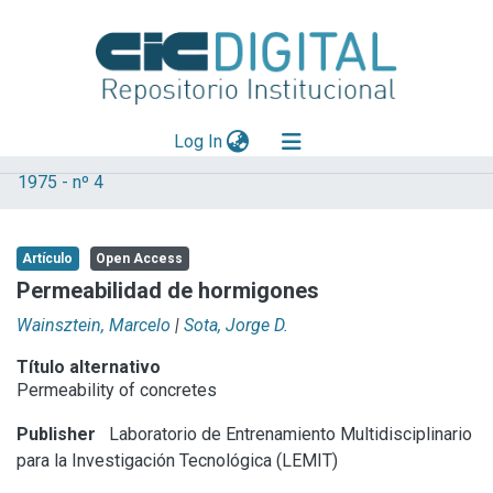
(current)
Log In
1975 - nº 4
Explorar
Mas información
Artículo
Open Access
Aportar material
Permeabilidad de hormigones
Statistics
Wainsztein, Marcelo
|
Sota, Jorge D.
Título alternativo
Permeability of concretes
Publisher
Laboratorio de Entrenamiento Multidisciplinario
para la Investigación Tecnológica (LEMIT)