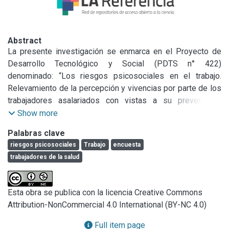
Abstract
La presente investigación se enmarca en el Proyecto de 
Desarrollo Tecnológico y Social (PDTS n° 422) 
denominado: “Los riesgos psicosociales en el trabajo. 
Relevamiento de la percepción y vivencias por parte de los 
trabajadores asalariados con vistas a su prevención”, 
aprobado por el Consejo Interuniversitario Nacional (CIN) y 
Show more
el Consejo Nacional de Investigaciones Científicas y 
Palabras clave
Técnicas (CONICET). El mismo está bajo la dirección de la 
riesgos psicosociales
Trabajo
encuesta
Dra. Liliana Ferrari y la co-dirección del Dr. Julio C. Neffa 
trabajadores de la salud
(UNLP-CONICET) y es llevado adelante por un equipo 
interdisciplinario compuesto por investigadores, docentes 
y alumnas de diversas disciplinas (economía, 
Esta obra se publica con la licencia Creative Commons
administración, psicología y sociología). El objetivo de este 
Attribution-NonCommercial 4.0 International (BY-NC 4.0)
proyecto es indagar las características que asume el 
proceso de trabajo en distintos colectivos de trabajadores, 
Full item page