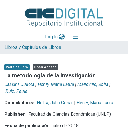
(current)
Log In
Libros y Capítulos de Libros
Explorar
Mas información
Parte de libro
Open Access
Aportar material
La metodología de la investigación
Statistics
Cassini, Julieta
|
Henry, María Laura
|
Malleville, Sofía
|
Ruiz, Paula
Compiladores
Neffa, Julio César
|
Henry, María Laura
Publisher
Facultad de Ciencias Económicas (UNLP)
Fecha de publicación
julio de 2018