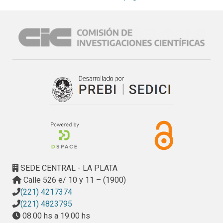
así como la vinculación entre prácticas laborales, salud y 
sus consecuencias en el funcionamiento de distintas 
organizaciones.

Dicho proyecto está conformado por miembros de un 
conjunto de Universidades Nacionales6. En el caso 
específico de la investigación que se presenta en este 
Informe, la misma fue desarrollada en la Facultad de 
Ciencias Económicas de la Universidad Nacional de La 
Plata (FCE-UNLP), bajo la dirección de Julio C.

Neffa.
SEDE CENTRAL - LA PLATA
Calle 526 e/ 10 y 11 – (1900)
(221) 4217374
(221) 4823795
08.00 hs a 19.00 hs