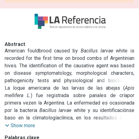
Abstract
American fouldbrood caused by 
Bacillus larvae
 white is 
recorded for the first time on brood combs of Argentinian 
hives. The identification of the causative agent was based 
on disease symptomatology, morphological characters, 
pathogenicity tests and physiological and biochemical 
reactions. Studies by scanning electron microscopy 
La loque americana de las larvas de las abejas (
Apis 
mellifera L.
) fue registrada sobre panales de críapor 
showed the occurrence of large flagellar bundles of 
Bacillus larvae
primera vezen la Argentina. La enfermedad es ocasionada 
 strains growing in biphasic BL medium. An 
electron microscope survey of the surface configuration of 
por la bacteria 
Bacillus larvae 
white y su identificaciónse 
bacterial spores was also made.
baso en la climatologíaclínica, en los resultados de las 
pruebas de patogenicidad y en las 
Show more
característicasmorfológicas, fisiológicasy bioquímicasde 
Palabras clave