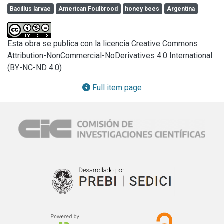
las cepasbacterianas aisladas. Se efectuaronestudiosde 
Bacillus larvae
American Foulbrood
honey bees
Argentina
microscopia electrónicade barrido constatándosela 
presencia de grandesatados de flagelosbacterianos (Figura 
1) en cultivos de 
B. larvae
 desarrollados en medio BL 
Esta obra se publica con la licencia Creative Commons
bifasico. Tambiénsedeterminó la configuraciónsuperficial 
Attribution-NonCommercial-NoDerivatives 4.0 International
de las esporas de 
B. larvae
 vistas al microscopio 
(BY-NC-ND 4.0)
electrónicode barrido, las cuales presentaron una superficie 
lisa y se hallaron libres, sin restos de esporangio (Figura 2).
Full item page