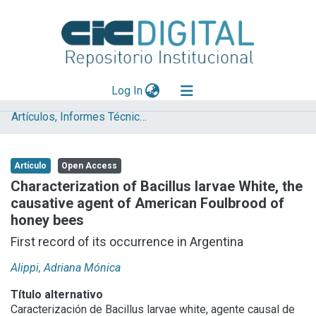
(current)
Log In
Artículos, Informes Técnicos y presentaciones en Congresos
Explorar
Mas información
Artículo
Open Access
Aportar material
Characterization of Bacillus larvae White, the
causative agent of American Foulbrood of
Statistics
honey bees
First record of its occurrence in Argentina
Alippi, Adriana Mónica
Título alternativo
Caracterización de Bacillus larvae white, agente causal de