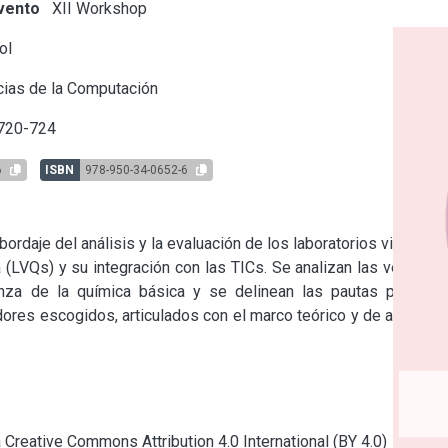
vento
XII Workshop
ol
ias de la Computación
 720-724
6
ISBN
978-950-34-0652-6
rdaje del análisis y la evaluación de los laboratorios virtuales 
LVQs) y su integración con las TICs. Se analizan las ventajas 
nza de la química básica y se delinean las pautas para su 
dores escogidos, articulados con el marco teórico y de acuerdo 
a Creative Commons Attribution 4.0 International (BY 4.0)