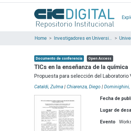
Expl
Home
Investigadores en Universidades Nacionales de la provincia de Buenos Aires
Documento de conferencia
Open Access
TICs en la enseñanza de la química
Propuesta para selección del Laboratorio 
Cataldi, Zulma
|
Chiarenza, Diego
|
Dominighini,
Fecha de publ
Lugar de desa
Evento
Works