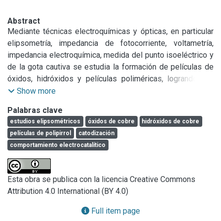
Abstract
Mediante técnicas electroquímicas y ópticas, en particular 
elipsometría, impedancia de fotocorriente, voltametría, 
impedancia electroquímica, medida del punto isoeléctrico y 
de la gota cautiva se estudia la formación de películas de 
óxidos, hidróxidos y películas poliméricas, logrando una 
descripción cuantitativa y detallada de estas interfaces en 
Show more
cuanto a su estructura, conductividad y propiedades 
Palabras clave
ópticas.

estudios elipsométricos
óxidos de cobre
hidróxidos de cobre
- Temática desarrollada a) Estudios elipsométricos de 
películas de polipirrol
catodización
óxidos e hidróxidos de cobre. Estructura y espesor:

comportamiento electrocatalítico
influencia del pH, de la luz y de la composición iónica.

b) Estudio elipsométrico de películas de polipirrol.

c) Efecto de la catodización en el comportamiento 
Esta obra se publica con la licencia Creative Commons
electrocatalítico del platino.

Attribution 4.0 International (BY 4.0)
d) Implementación de la técnica de la gota cautiva.
Full item page