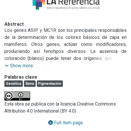
Abstract
Los genes ASIP y MC1R son los principales responsables 
de la determinación de los colores básicos de capa en 
mamíferos. Otros genes, actúan como modificadores, 
produciendo así fenotipos diversos. La ausencia de 
coloración (blanco) puede tener dos orígenes: que no se 
sinteticen pigmentos en los melanocitos por bloqueo de la 
Show more
ruta de sintesis de melanina, o la ausencia de melanocitos 
Palabras clave
causada por bloqueo del desarrollo o migración de los 
Genética
llama
Pigmentación
mismos. El gen KIT tiene un rol central en la melanogénesis 
y en la migración y proliferación del melanoblasto 
(precursor del melanocito). Otro gen asociado con color de 
Esta obra se publica con la licencia Creative Commons
capa blanco no albino es MITF (factor de transcripción 
Attribution 4.0 International (BY 4.0)
asociado a microftalmia). MITF es un regulador clave en la 
pigmentación que actúa sobre la diferenciación de los 
Full item page
melanocitos por medio de la regulación de la expresión de 