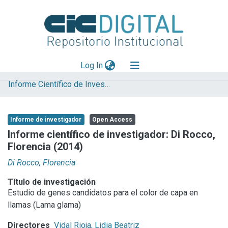
(current)
Log In
Informe Científico de Investigador
Explorar
Mas información
Informe de investigador
Open Access
Aportar material
Informe científico de investigador: Di Rocco,
Florencia (2014)
Statistics
Di Rocco, Florencia
Título de investigación
Estudio de genes candidatos para el color de capa en
llamas (Lama glama)
Directores
Vidal Rioja, Lidia Beatriz