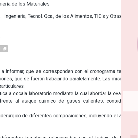
iería de los Materiales
a
Ingeniería, Tecnol. Qca., de los Alimentos, TIC's y Otras
.
5
o a informar, que se corresponden con el cronograma tentativo 
ciones, que se fueron trabajando paralelamente. Las mismas se 
articulares:

ica a escala laboratorio mediante la cual abordar la evaluación 
rente al ataque químico de gases calientes, considerando 
iderúrgico de diferentes composiciones, incluyendo el análisis 
 diferentes temáticas relacionadas con el trabajo de tesis a 