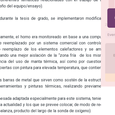
eño del equipo/ensayo).

durante la tesis de grado, se implementaron modificaciones 
iamente, el horno era monitoreado en base a una computadora 
e reemplazado por un sistema comercial con controladores. 
 reemplazo de los elementos calefactores y se amplió el 
ando una mejor aislación de la “zona fría  de los mismos. --
encia del uso de manta térmica, así como por cuestiones de 
iertas con pintura para elevada temperatura, que contienen a la 
s barras de metal que sirven como sostén de la estructura del 
rramientas y pinturas térmicas, realizando previamente un 
 mesada adaptada especialmente para este sistema, teniendo en 
a actualidad y los que se prevee colocar, de modo de reducir la 
alanza, producto del largo de la sonda de oxígeno).
