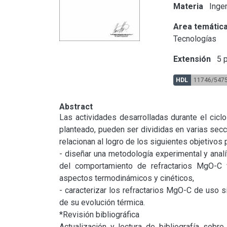
Materia
Ingen
Area temátic
Tecnologías
Extensión
5 p
HDL
11746/547
Abstract
Las actividades desarrolladas durante el cicl
planteado, pueden ser divididas en varias sec
relacionan al logro de los siguientes objetivos p
- diseñar una metodología experimental y analít
del comportamiento de refractarios MgO-C f
aspectos termodinámicos y cinéticos,

- caracterizar los refractarios MgO-C de uso s
de su evolución térmica.

*Revisión bibliográfica

Actualización y lectura de bibliografía sobre