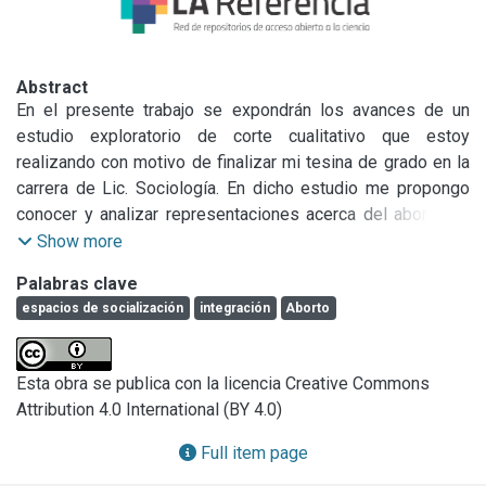
Abstract
En el presente trabajo se expondrán los avances de un 
estudio exploratorio de corte cualitativo que estoy 
realizando con motivo de finalizar mi tesina de grado en la 
carrera de Lic. Sociología. En dicho estudio me propongo 
conocer y analizar representaciones acerca del aborto de 
jóvenes (varones y mujeres) escolarizados de sectores 
Show more
pobres de la ciudad de La Plata durante 2012.\nLa 
Palabras clave
hipótesis de trabajo que orienta el estudio indica que la 
espacios de socialización
integración
Aborto
integración en espacios de socialización tales como la 
familia, la escuela y el grupo de pares inciden en las tomas 
de posición de los/las jóvenes frente al aborto durante la 
Esta obra se publica con la licencia Creative Commons
juventud, asumiendo posturas más tolerantes aquellos que 
Attribution 4.0 International (BY 4.0)
se encuentran más fuertemente integrados en dichos 
espacios. La idea de espacios de socialización así como la 
Full item page
idea de integración derivan, en mi trabajo, de los aportes de 