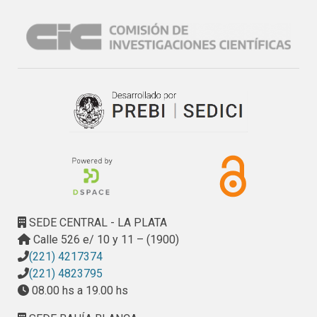
la obra de Pierre Bourdieu (1990; 2007) y sus conceptos de 
campo y capital, como así también de la lectura de un 
trabajo de Graciela Climent (2009) en el cual se estudian las 
representaciones sociales sobre el aborto en 
adolescentes embarazadas.
SEDE CENTRAL - LA PLATA
Calle 526 e/ 10 y 11 – (1900)
(221) 4217374
(221) 4823795
08.00 hs a 19.00 hs