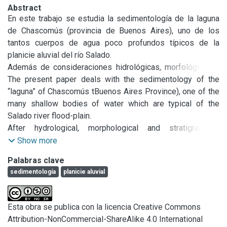
Abstract
En este trabajo se estudia la sedimentología de la laguna 
de Chascomús (provincia de Buenos Aires), uno de los 
tantos cuerpos de agua poco profundos típicos de la 
planicie aluvial del río Salado.

Además de consideraciones hidrológicas, morfológicas y 
estratigráficas, se describen los aspectos morfológicos, 
The present paper deals with the sedimentology of the 
topografía del fondo y propiedades físico-químicas del 
“laguna” of Chascomús tBuenos Aires Province), one of the 
agua de la laguna.

many shallow bodies of water which are typical of the 
El estudio sedimentológico de muestra de fondo incluye 
Salado river flood-plain.

determinaciones químicas (CaCOs, materia orgánica, 
After hydrological, morphological and stratigraphical 
fosfatos, sulfuros y cloruros, etc.), análisis mecánico, 
considerations, the “laguna” is described (morphology, 
Show more
determinación de la composición mineralógica (incluye 
botton topography and physics-chemical properties of the 
Palabras clave
minerales de las arcillas). De esta manera, los sedimentos 
water).

sedimentología
planicie aluvial
de fondo (limos arenosos y limos) son caracterizados y 
The sedimentólogical study of the bottom samples 
comparados con los sedimentos cuaternarios vecinos. En 
includes chemical determinations (CaCO.i, organicic matter, 
el último capítulo se analiza la génesis de la laguna.
phosphates, sulphides and chlorides, etc.), mechanical 
Esta obra se publica con la licencia Creative Commons
analysis and determination of the mineralogical 
Attribution-NonCommercial-ShareAlike 4.0 International
composition, clay minerals included. In the way, the bottom 