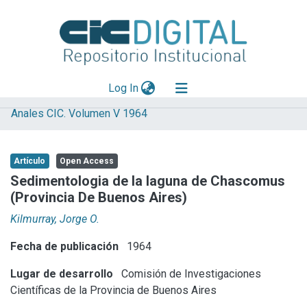
(current)
Log In
Anales CIC. Volumen V 1964
Explorar
Mas información
Artículo
Open Access
Aportar material
Sedimentologia de la laguna de Chascomus
(Provincia De Buenos Aires)
Statistics
Kilmurray, Jorge O.
Fecha de publicación
1964
Lugar de desarrollo
Comisión de Investigaciones
Científicas de la Provincia de Buenos Aires