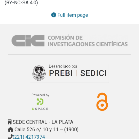
(BY-NC-SA 4.0)
sediments (sandy silts and silts) are characterized and 
compared with neighbouring Cuaternary sediments.

Full item page
A final chapter in devoted to the genesis of the “laguna”.
SEDE CENTRAL - LA PLATA
Calle 526 e/ 10 y 11 – (1900)
(221) 4217374