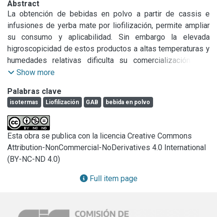
Abstract
La obtención de bebidas en polvo a partir de cassis e 
infusiones de yerba mate por liofilización, permite ampliar 
su consumo y aplicabilidad. Sin embargo la elevada 
higroscopicidad de estos productos a altas temperaturas y 
humedades relativas dificulta su comercialización. Las 
propiedades de sorción son de gran importancia para 
Show more
predecir la estabilidad fisicoquímica, estimar la vida útil y la 
Palabras clave
aceptabilidad de productos deshidratados. En este trabajo 
isotermas
Liofilización
GAB
bebida en polvo
se compararon las isotermas de adsorción a 10°C, 20°C y 
40°C para un rango de actividad acuosa (aw) entre 0.11 y 
0.54 de una bebida en polvo a base de yerba mate y cassis 
Esta obra se publica con la licencia Creative Commons
con maltodextrina DE10 como coadyuvante de la 
Attribution-NonCommercial-NoDerivatives 4.0 International
liofilización mediante el método gravimétrico estático. Las 
(BY-NC-ND 4.0)
isotermas obtenidas presentaron una forma sigmoidal 
característica del tipo II. Se observó un aumento de la 
Full item page
humedad de equilibrio (Wc) con el incremento de aw a 
temperatura constante, mientras que para una aw, dada el 
incremento de la temperatura disminuyó Wc, mostrando un 