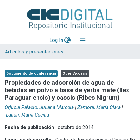
(current)
Log In
Artículos y presentaciones en Congresos
Explorar
Mas información
Documento de conferencia
Open Access
Aportar material
Propiedades de adsorción de agua de
bebidas en polvo a base de yerba mate (Ilex
Statistics
Paraguariensis) y cassis (Ribes Nigrum)
Orjuela Palacio, Juliana Marcela
|
Zamora, María Clara
|
Lanari, María Cecilia
Fecha de publicación
octubre de 2014
Lugar de desarrollo
Centro de Investigación y Desarrollo