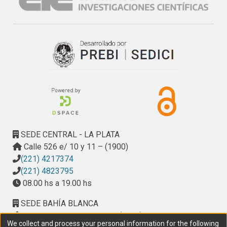
descenso en la higroscopicidad del polvo. Los datos 
experimentales se modelaron usando ecuaciones de 2 
(Oswin, Halsey y BET) y 3 parámetros (GAB). El ajuste de 
cada modelo fue bueno (porcentaje de error medio relativo 
(%E) <6). El modelo que mejor ajustó fue Halsey (2.30 %E 
(10ºC), 3.59% (20ºC) y 2.93% (40ºC)) seguido de Oswin 
(2.77, 2.40 y 4.01%) y GAB (3.91, 4.71 y 2.68 %E), en base a 
esta ecuación se encontró que los valores de humedad de 
la monocapa (Wm) disminuyeron con el aumento de la 
temperatura (0.063, 0.061 y 0.050 kg de agua/kg m.s para 
10, 20 y 40ºC respectivamente). La ecuación de BET 
SEDE CENTRAL - LA PLATA
presento un ajuste menor con E% mayor para todos los 
Calle 526 e/ 10 y 11 – (1900)
casos. Los polvos almacenados a aw <0.33 se mantuvieron 
(221) 4217374
fluidos a las tres temperaturas mientras que para aw=0.423 
(221) 4823795
y 40°C se observó el colapso de la muestra.
08.00 hs a 19.00 hs
SEDE BAHÍA BLANCA
Calle Ciudad de Cali 320 – (8000). Universidad
We collect and process your personal information for the following