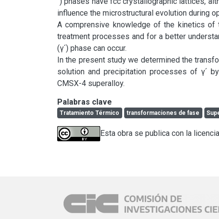
´) phases have fcc crystallographic lattices, al
influence the microstructural evolution during op
A comprensive knowledge of the kinetics of 
treatment processes and for a better understan
(γ´) phase can occur.

In the present study we determined the transfor
solution and precipitation processes of γ´ by
CMSX-4 superalloy.
Palabras clave
Tratamiento Térmico
transformaciones de fase
Sup
Esta obra se publica con la licenci