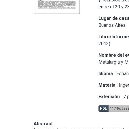
entre el 20 y 
Lugar de desa
Buenos Aires
Libro/Inform
2013)
Nombre del e
Metalurgia y 
Idioma
Españ
Materia
Ingen
Extensión
7 p
HDL
11746/233
Abstract