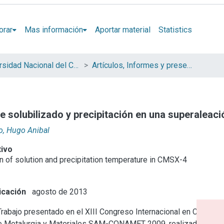
orar
Mas información
Aportar material
Statistics
Universidad Nacional del Centro de la Provincia de Buenos Aires (UNICEN)
Artículos, Informes y presentaciones en Congresos
e solubilizado y precipitación en una superalea
o, Hugo Anibal
tivo
on of solution and precipitation temperature in CMSX-4
icación
agosto de 2013
rabajo presentado en el XIII Congreso Internacional en Ciencia
de Metalurgia y Materiales SAM-CONAMET 2009, realizado