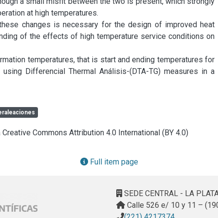
though a small misfit between the two is present, which strongly 
eration at high temperatures.

these changes is necessary for the design of improved heat 
ding of the effects of high temperature service conditions on 
mation temperatures, that is start and ending temperatures for 
 using Differencial Thermal Análisis-(DTA-TG) measures in a 
eraleaciones
a Creative Commons Attribution 4.0 International (BY 4.0)
Full item page
SEDE CENTRAL - LA PLAT
Calle 526 e/ 10 y 11 – (19
(221) 4217374