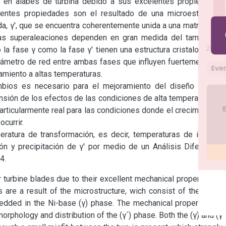
 en álabes de turbina debido a sus excelentes propiedades 
entes propiedades son el resultado de una microestructura 
a, γ', que se encuentra coherentemente unida a una matriz γ de 
s superaleaciones dependen en gran medida del tamaño, la 
o la fase γ como la fase γ' tienen una estructura cristalográfica 
rámetro de red entre ambas fases que influyen fuertemente en 
amiento a altas temperaturas.

mbios es necesario para el mejoramiento del diseño de los 
sión de los efectos de las condiciones de alta temperatura de 
particularmente real para las condiciones donde el crecimiento y 
currir.

atura de transformación, es decir, temperaturas de inicio y 
ón y precipitación de γ' por medio de un Análisis Diferencial 
4.
 turbine blades due to their excellent mechanical properties at 
are a result of the microstructure, wich consist of their hard 
bedded in the Ni-base (γ) phase. The mechanical properties of 
rphology and distribution of the (γ´) phase. Both the (γ) and (γ