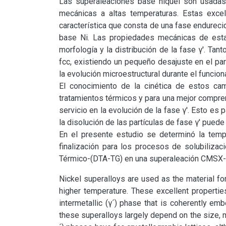
Las superaleaciones base níquel son usadas
mecánicas a altas temperaturas. Estas excel
característica que consta de una fase endurecid
base Ni. Las propiedades mecánicas de esta
morfología y la distribución de la fase γ'. Tant
fcc, existiendo un pequeño desajuste en el pa
la evolución microestructural durante el funcion
El conocimiento de la cinética de estos ca
tratamientos térmicos y para una mejor compren
servicio en la evolución de la fase γ'. Esto es 
la disolución de las partículas de fase γ' puede o
En el presente estudio se determinó la temper
finalización para los procesos de solubilizaci
Térmico-(DTA-TG) en una superaleación CMSX-
Nickel superalloys are used as the material for
higher temperature. These excellent properties 
intermetallic (γ´) phase that is coherently em
these superalloys largely depend on the size, mo