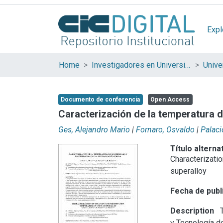
Expl
Home
Investigadores en Universidades Nacionales de la provincia de Buenos Aires
Documento de conferencia
Open Access
Caracterización de la temperatura d
Ges, Alejandro Mario
|
Fornaro, Osvaldo
|
Palaci
Título alterna
Characterizati
superalloy
Fecha de publ
Description
T
y Tecnología 