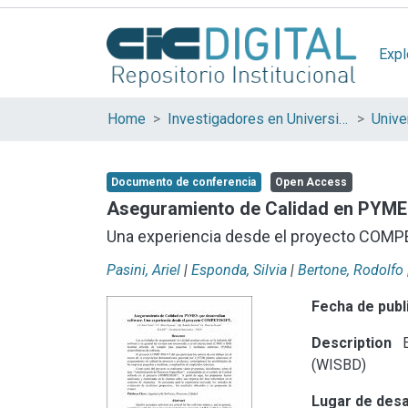
Expl
Home
Investigadores en Universidades Nacionales de la provincia de Buenos Aires
Documento de conferencia
Open Access
Aseguramiento de Calidad en PYMES
Una experiencia desde el proyecto COM
Pasini, Ariel
|
Esponda, Silvia
|
Bertone, Rodolfo
Fecha de publ
Description
E
(WISBD)
Lugar de desa