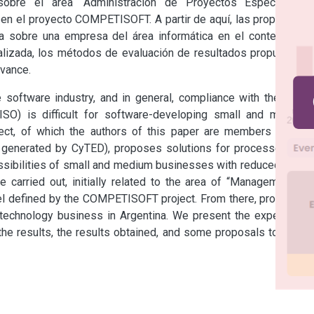
 sobre el área “Administración de Proyectos Específicos”, 
en el proyecto COMPETISOFT. A partir de aquí, las propuestas 
ca sobre una empresa del área informática en el contexto de 
ealizada, los métodos de evaluación de resultados propuestos, 
avance.
he software industry, and in general, compliance with the most 
SO) is difficult for software-developing small and medium 
, of which the authors of this paper are members (in the 
 generated by CyTED), proposes solutions for processes and 
ssibilities of small and medium businesses with reduced staff. 
 carried out, initially related to the area of “Management of 
del defined by the COMPETISOFT project. From there, proposals 
technology business in Argentina. We present the experience 
he results, the results obtained, and some proposals to move 