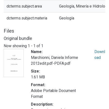
dcterms.subject.area
Geología, Minería e Hidrologí
dcterms.subject.materia
Geología
Files
Original bundle
Now showing
1 - 1 of 1
Name:
Downl
Marchionni, Daniela Informe
oad
2012edit.pdf-PDFA.pdf
Size:
1.61 MB
Format:
Adobe Portable Document
Format
Description: