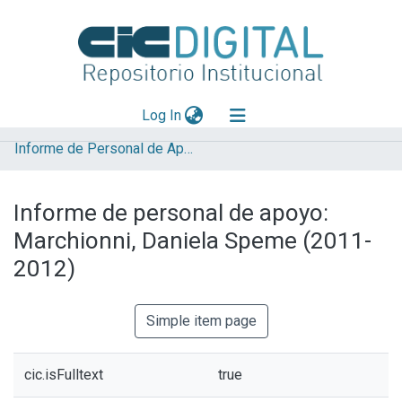
(current)
Log In
Informe de Personal de Apoyo
Explorar
Mas información
Informe de personal de apoyo:
Aportar material
Marchionni, Daniela Speme (2011-
Statistics
2012)
Simple item page
cic.isFulltext
true