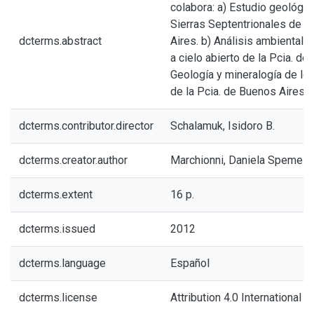
colabora: a) Estudio geológic
Sierras Septentrionales de l
dcterms.abstract
Aires. b) Análisis ambiental 
a cielo abierto de la Pcia. de
Geología y mineralogía de lo
de la Pcia. de Buenos Aires.
dcterms.contributor.director
Schalamuk, Isidoro B.
dcterms.creator.author
Marchionni, Daniela Speme
dcterms.extent
16 p.
dcterms.issued
2012
dcterms.language
Español
dcterms.license
Attribution 4.0 International (