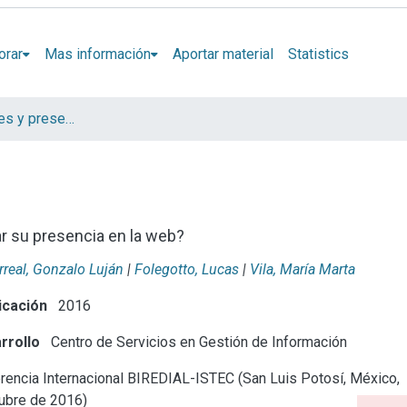
orar
Mas información
Aportar material
Statistics
Artículos, informes y presentaciones en Congresos CESGI
r su presencia en la web?
arreal, Gonzalo Luján
|
Folegotto, Lucas
|
Vila, María Marta
icación
2016
rrollo
Centro de Servicios en Gestión de Información
encia Internacional BIREDIAL-ISTEC (San Luis Potosí, México,
tubre de 2016)