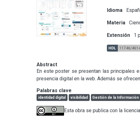
Idioma
Españ
Materia
Cienc
Extensión
1 p
HDL
11746/461
Abstract
En este poster se presentan las principales e
presencia digital en la web. Además se ofrecen
Palabras clave
identidad digital
visibilidad
Gestión de la Información
Esta obra se publica con la licenci