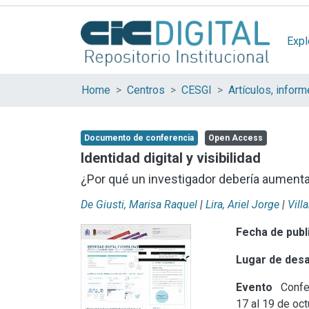
Expl
Home
Centros
CESGI
Documento de conferencia
Open Access
Identidad digital y visibilidad
¿Por qué un investigador debería aumenta
De Giusti, Marisa Raquel
|
Lira, Ariel Jorge
|
Vill
Fecha de publ
Lugar de desa
Evento
Confer
17 al 19 de oc