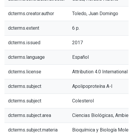
dcterms.creator.author
Toledo, Juan Domingo
dcterms.extent
6 p.
dcterms.issued
2017
dcterms.language
Español
dcterms.license
Attribution 4.0 International (
dcterms.subject
Apolipoproteína A-I
dcterms.subject
Colesterol
dcterms.subject.area
Ciencias Biológicas, Ambient
dcterms.subject.materia
Bioquímica y Biología Molecu