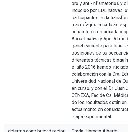
pro y anti-inflamatorios y el 
inducido por LDL nativas, oxi
participantes en la transform
macrófagos en células espum
consiste en estudiar la olig
Apoa-I nativa y Apo-AI modif
genéticamente para tener cis
posiciones de su secuencia,
diferentes técnicas bioquímic
el año 2016 hemos iniciado t
colaboración con la Dra. Ede
Universidad Nacional de Qui
en curso, y con el Dr. Juan Jo
CENEXA, Fac de Cs. Médicas,
de los resultados están en el 
actualmente en consideración
etapa experimental.
dcterms.contributor.director
Garda, Horacio Alberto