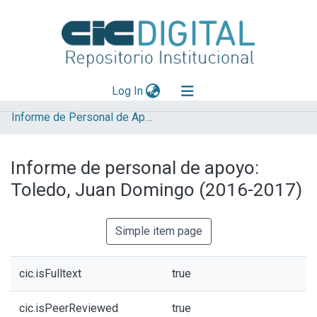
(current)
Log In
Informe de Personal de Apoyo
Explorar
Mas información
Informe de personal de apoyo:
Aportar material
Toledo, Juan Domingo (2016-2017)
Statistics
Simple item page
cic.isFulltext
true
cic.isPeerReviewed
true