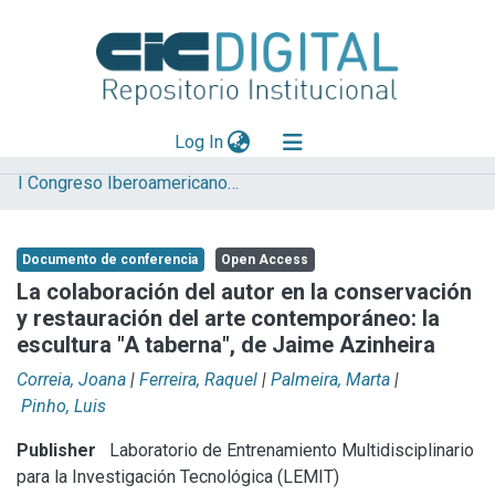
(current)
Log In
I Congreso Iberoamericano y VIII Jornada de Técnicas de Restauración y Conservación del Patrimonio
Explorar
Mas información
Documento de conferencia
Open Access
Aportar material
La colaboración del autor en la conservación
y restauración del arte contemporáneo: la
Statistics
escultura "A taberna", de Jaime Azinheira
Correia, Joana
|
Ferreira, Raquel
|
Palmeira, Marta
|
Pinho, Luis
Publisher
Laboratorio de Entrenamiento Multidisciplinario
para la Investigación Tecnológica (LEMIT)