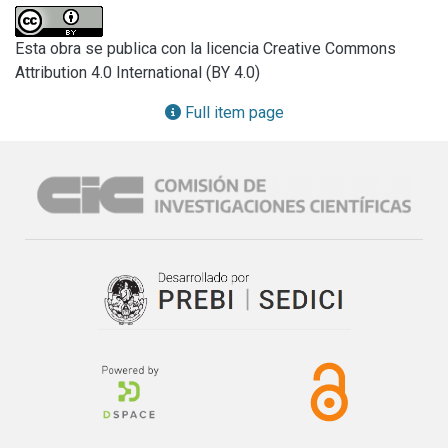
operaciones de restauración.

Esta obra se publica con la licencia Creative Commons
La escultura A Taberna es una obra de autoria de Jaime 
Attribution 4.0 International (BY 4.0)
Azinheira, creada en 1984 por ocasión de su trabajo final de 
carrera y forma parte de la colección del Museu de Arte 
Full item page
Contemporânea da Bienal de Cerveira, en Portugal. Se 
compone de varias piezas de yeso y sisal modeladas con 
espátulas y raspadores, unidas con los mismos materiales 
y su estructura está hecha con ripias de madera 
reutilizadas y dispuestas según sus dimensiones 
interiores. La policromía estaba costituída por pigmentos 
aglutinados en goma-laca y álcohol etílico.

La degradación de los materiales y el estado de 
conservación en que la obra se encontraba se debían a las 
inadecuadas condiciones de exposición, transporte y 
almacenaje a lo largo de 25 años.