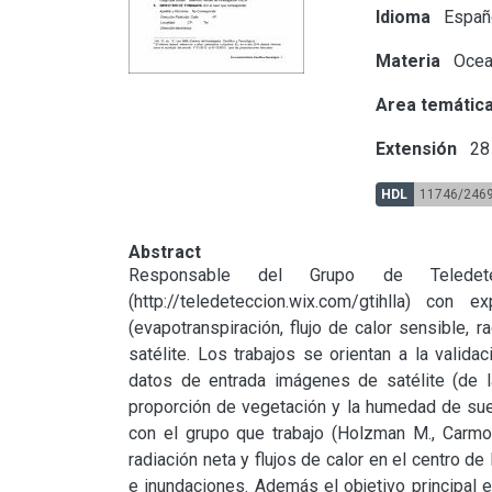
Idioma
Españ
Materia
Ocean
Area temátic
Extensión
28
HDL
11746/246
Abstract
Responsable del Grupo de Teledete
(http://teledeteccion.wix.com/gtihlla) con
(evapotranspiración, flujo de calor sensible, ra
satélite. Los trabajos se orientan a la valida
datos de entrada imágenes de satélite (de la
proporción de vegetación y la humedad de suelo
con el grupo que trabajo (Holzman M., Carmon
radiación neta y flujos de calor en el centro de
e inundaciones. Además el objetivo principal 