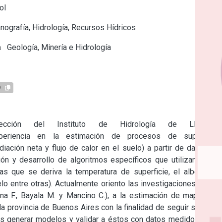
ol
ografía, Hidrología, Recursos Hídricos
a
Geología, Minería e Hidrología
9
cción del Instituto de Hidrología de Llanuras 
 experiencia en la estimación de procesos de superficie 
diación neta y flujo de calor en el suelo) a partir de datos de 
ción y desarrollo de algoritmos específicos que utilizan como 
s que se deriva la temperatura de superficie, el albedo, la 
 entre otras). Actualmente oriento las investigaciones , junto 
a F., Bayala M. y Mancino C.), a la estimación de mapas de 
 la provincia de Buenos Aires con la finalidad de seguir sequías 
es generar modelos y validar a éstos con datos medidos en la 