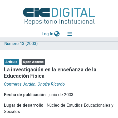
(current)
Log In
Número 13 (2003)
Explorar
Mas información
Artículo
Open Access
Aportar material
La investigación en la enseñanza de la
Educación Física
Statistics
Contreras Jordán, Onofre Ricardo
Fecha de publicación
junio de 2003
Lugar de desarrollo
Núcleo de Estudios Educacionales y
Sociales