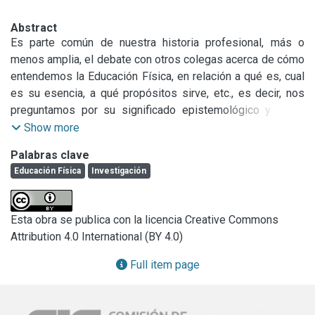
Abstract
Es parte común de nuestra historia profesional, más o 
menos amplia, el debate con otros colegas acerca de cómo 
entendemos la Educación Física, en relación a qué es, cual 
es su esencia, a qué propósitos sirve, etc., es decir, nos 
preguntamos por su significado epistemológico y como 
consecuencia de todo ello también nos interrogamos 
Show more
acerca de cómo realizar su enseñanza, cual debería ser su 
Palabras clave
currículum, cómo establecer los diferentes elementos del 
Educación Física
Investigación
mismo. Pero también está en nuestra propia experiencia 
que en numerosas ocasiones coincidimos en nuestras 
apreciaciones con unos compañeros, mientras que 
Esta obra se publica con la licencia Creative Commons
discrepamos con otros sobre el modo de entender la 
Attribution 4.0 International (BY 4.0)
enseñanza de la Educación Física. Pues bien, este 
agrupamiento natural que se produce entre aquellas 
Full item page
comunidades que tienen una forma común de entender la 
Educación Física y su enseñanza, es lo que se ha dado en 
llamar paradigma de investigación.