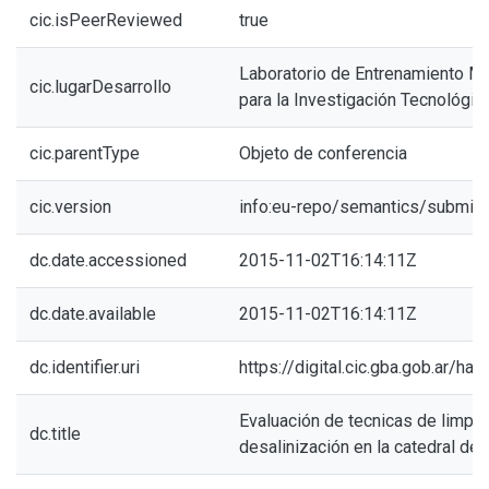
cic.isPeerReviewed
true
Laboratorio de Entrenamiento Mul
cic.lugarDesarrollo
para la Investigación Tecnológic
cic.parentType
Objeto de conferencia
cic.version
info:eu-repo/semantics/submitt
dc.date.accessioned
2015-11-02T16:14:11Z
dc.date.available
2015-11-02T16:14:11Z
dc.identifier.uri
https://digital.cic.gba.gob.ar/h
Evaluación de tecnicas de limpie
dc.title
desalinización en la catedral de