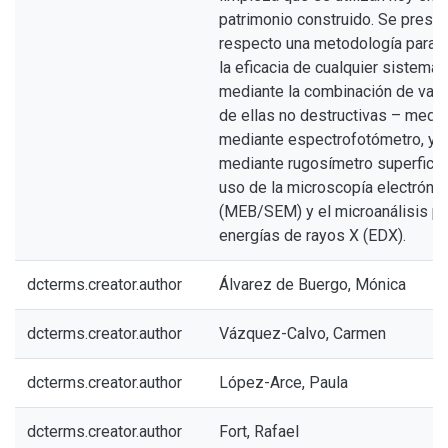
patrimonio construido. Se presen
respecto una metodología para l
la eficacia de cualquier sistema
mediante la combinación de vari
de ellas no destructivas – medid
mediante espectrofotómetro, y d
mediante rugosímetro superficial 
uso de la microscopía electrónic
(MEB/SEM) y el microanálisis po
energías de rayos X (EDX).
dcterms.creator.author
Álvarez de Buergo, Mónica
dcterms.creator.author
Vázquez-Calvo, Carmen
dcterms.creator.author
López-Arce, Paula
dcterms.creator.author
Fort, Rafael