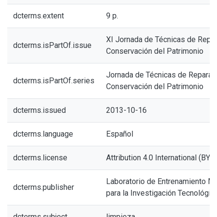
dcterms.extent
9 p.
XI Jornada de Técnicas de Repar
dcterms.isPartOf.issue
Conservación del Patrimonio
Jornada de Técnicas de Reparac
dcterms.isPartOf.series
Conservación del Patrimonio
dcterms.issued
2013-10-16
dcterms.language
Español
dcterms.license
Attribution 4.0 International (BY 4
Laboratorio de Entrenamiento Mul
dcterms.publisher
para la Investigación Tecnológic
dcterms.subject
limpieza