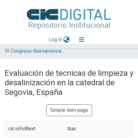
(current)
Log In
III Congreso Iberoamericano y XI Jornada de Técnicas de Reparación y Conservación del Patrimonio
Explorar
Mas información
Evaluación de tecnicas de limpieza y
Aportar material
desalinización en la catedral de
Statistics
Segovia, España
Simple item page
cic.isFulltext
true