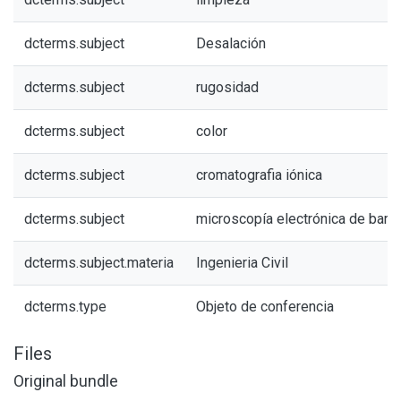
dcterms.subject
Desalación
dcterms.subject
rugosidad
dcterms.subject
color
dcterms.subject
cromatografia iónica
dcterms.subject
microscopía electrónica de barri
dcterms.subject.materia
Ingenieria Civil
dcterms.type
Objeto de conferencia
Files
Original bundle