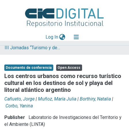
(current)
Log In
III Jornadas “Turismo y desarrollo”. Turismo cultural: perspectivas y desafíos
Explorar
Mas información
Documento de conferencia
Open Access
Aportar material
Los centros urbanos como recurso turístico
cultural en los destinos de sol y playa del
Statistics
litoral atlántico argentino
Cañueto, Jorge
|
Muñoz, María Julia
|
Borthiry, Natalia
|
Corbo, Yanina
Publisher
Laboratorio de Investigaciones del Territorio y
el Ambiente (LINTA)