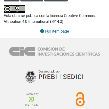
económica y social de muchos de estos centros. A nivel 
económico, es posible reconocer como características 
comunes una estructura económica basada en el 
Esta obra se publica con la licencia Creative Commons
monocultivo turístico, la explotación del monoproducto “sol 
Attribution 4.0 International (BY 4.0)
y playa”, para el cual los centros urbanos juegan un rol 
indispensable como proveedor de servicios, y por último 
Full item page
una marcada estacionalidad. En lo que respecta a la 
dimensión social, las particularidades mencionadas son 
percibidas por sus residentes como problemáticas propias 
de sus comunidades, que vienen de larga data y forman 
parte de su realidad cotidiana.

Dentro de este marco, en el presente trabajo analizamos el 
caso Miramar, cuya trayectoria histórica, le reconoce una 
densidad, calidad y diversidad en la conformación urbana 
que, consideramos permite poner en valor a la ciudad como 
recurso turístico cultural de valía, trascendiendo así la 
estacionalidad y potenciando no solo el uso turístico sino 
la apropiación del residente en los usos recreativos y las 
calidades paisajísticas. Esto por un lado propicia el 