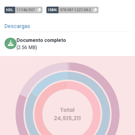
HDL
11746/937
ISBN
978-987-1227-08-2
Descargas
Documento completo
(2.56 MB)