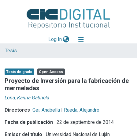
(current)
Log In
Tesis
Explorar
Mas información
Tesis de grado
Open Access
Aportar material
Proyecto de Inversión para la fabricación de
mermeladas
Statistics
Loria, Karina Gabriela
Directores
Gei, Anabella
|
Rueda, Alejandro
Fecha de publicación
22 de septiembre de 2014
Emisor del título
Universidad Nacional de Luján