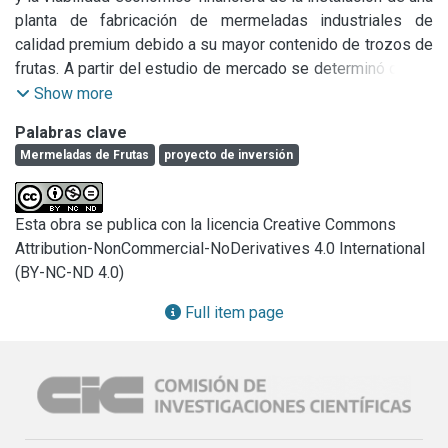
planta de fabricación de mermeladas industriales de 
calidad premium debido a su mayor contenido de trozos de 
frutas. A partir del estudio de mercado se determinó que el 
de las mermeladas es un mercado maduro y permitiría la 
Show more
inserción de un nuevo producto industrial de calidad 
Palabras clave
diferenciada. También se definió que los tres sabores más 
Mermeladas de Frutas
proyecto de inversión
elegidos por los consumidores son frutilla, arándano y 
durazno, por lo cual en este proyecto se decide fabricar 
esas variedades. El porcentaje de la demanda a abarcar 
Esta obra se publica con la licencia Creative Commons
será de un 0,62 % del total de demanda de mermeladas 
Attribution-NonCommercial-NoDerivatives 4.0 International
proyectada al año 2024. Los productos se venderán al 
(BY-NC-ND 4.0)
público en presentaciones individuales de 454 g, en 
envases de vidrio tipo almendra con tapa metálica y cuyo 
Full item page
precio al consumidor será de $59,8 las de arándanos, $50,1 
las de frutillas y $36,70 las de duraznos. En el estudio 
técnico, se verifica la factibilidad técnica presentando en 
detalle el proceso y la disponibilidad de las materias 
primas, como así también las tecnologías más apropiadas 