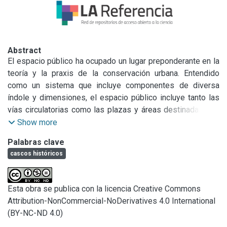
Abstract
El espacio público ha ocupado un lugar preponderante en la 
teoría y la praxis de la conservación urbana. Entendido 
como un sistema que incluye componentes de diversa 
índole y dimensiones, el espacio público incluye tanto las 
vías circulatorias como las plazas y áreas destinadas a la 
recreación y el esparcimiento de la comunidad. Se 
Show more
encuentra asociado, en ocasiones, a edificios 
Palabras clave
monumentales a los que sirve de marco y, en general, 
cascos históricos
constituye el espacio social por excelencia de la ciudad. En 
este sentido, el espacio público, al igual que las 
actividades que alberga, tienen una notable incidencia en la 
Esta obra se publica con la licencia Creative Commons
identidad de la ciudad. En este marco, presentaremos el 
Attribution-NonCommercial-NoDerivatives 4.0 International
caso de la ciudad de La Plata, un caso particular de casco 
(BY-NC-ND 4.0)
histórico en Argentina por las razones que promovieron la 