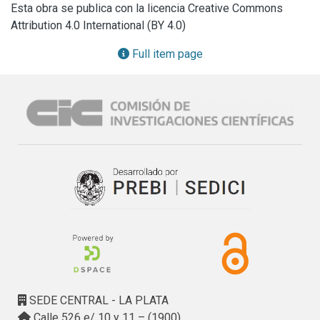
Esta obra se publica con la licencia Creative Commons
funcionalizados y/o cargados con NPs magnéticas, etc. Al 
Attribution 4.0 International (BY 4.0)
mismo tiempo se exploran las potenciales aplicaciones 
tecnológicas de los sistemas preparados, tales como la 
Full item page
actividad y la selectividad de los catalizadores obtenidos 
en síntesis de interés industrial, tal como la SFT o la 
capacidad de adsorción de metales pesados desde 
matrices acuosas que presentan los sólidos mesoporosos 
aminofuncionalizados.
SEDE CENTRAL - LA PLATA
Calle 526 e/ 10 y 11 – (1900)