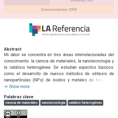
Abstract
Mi labor se concentra en tres áreas interrelacionadas del 
conocimiento: la ciencia de materiales, la nanotecnología y 
la catálisis heterogénea. Se estudian aspectos básicos: 
como el desarrollo de nuevos métodos de síntesis de 
nanopartículas (NPs) de óxidos y metales de transición 
conjuntamente con su caracterización estructural, la 
Show more
obtención de catalizadores “cuasi” modelo para estudiar 
Palabras clave
efectos fundamentales que permitan dirigir la preparación 
ciencia de materiales
nanotecnología
catálisis heterogénea
de los catalizadores hacia sistemas más selectivos, en la 
síntesis de Fischer-Tropsch (SFT), la preparación y 
caracterización de sólidos mesoporosos amino-