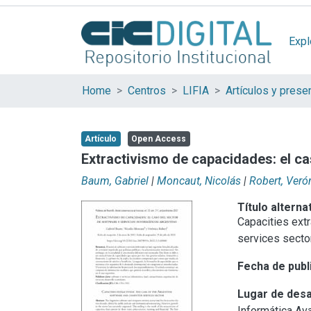
Expl
Home
Centros
LIFIA
Artículo
Open Access
Extractivismo de capacidades: el ca
Baum, Gabriel
|
Moncaut, Nicolás
|
Robert, Veró
Título alterna
Capacities ext
services secto
Fecha de publ
Lugar de desa
Informática Av