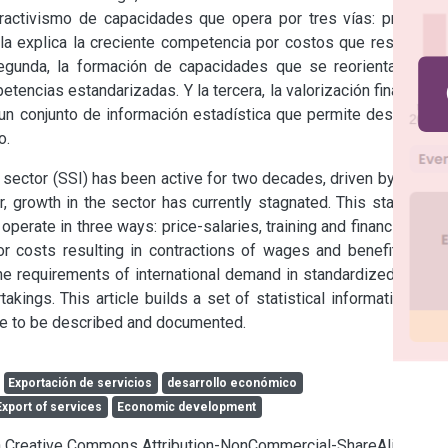
ractivismo de capacidades que opera por tres vías: precios-
, la explica la creciente competencia por costos que resulta en 
egunda, la formación de capacidades que se reorienta a los 
encias estandarizadas. Y la tercera, la valorización financiera 
un conjunto de información estadística que permite describir y 
o.
ector (SSI) has been active for two decades, driven by public 
 growth in the sector has currently stagnated. This stalling is 
operate in three ways: price-salaries, training and financial. The 
or costs resulting in contractions of wages and benefits. The 
he requirements of international demand in standardized skills. 
takings. This article builds a set of statistical information that 
se to be described and documented.
Exportación de servicios
desarrollo económico
Export of services
Economic development
cia Creative Commons Attribution-NonCommercial-ShareAlike 4.0