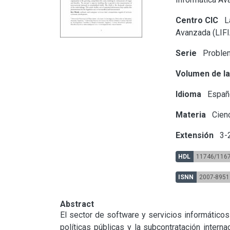
Centro CIC
La
Avanzada (LIFI
Serie
Problem
Volumen de la
Idioma
Españ
Materia
Cienc
Extensión
3-
HDL
11746/116
ISNN
2007-895
Abstract
El sector de software y servicios informáticos
políticas públicas y la subcontratación interna