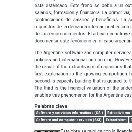
está estancado. Este freno se debe a un ext
salarios, formación y financiera. La primer vía
contracciones de salarios y beneficios. La s
requisitos de la demanda internacional en compet
de los emprendimientos. El artículo construye 
documentar este fenómeno en el caso argentin
The Argentine software and computer services s
policies and international outsourcing. However,
the result of the extractivism of capacities that 
first explanation is the growing competition f
second is capacity building that is geared to t
The third is the financial valuation of the under
enables this phenomenon for the Argentine ca
Palabras clave
Software y servicios informáticos (SSI)
Extractivismo
Software and computer services (SSI)
Extractivism
Esta obra se publica con la licen