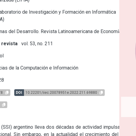
boratorio de Investigación y Formación en Informática
A)
as del Desarrollo. Revista Latinoamericana de Economía
 revista
vol. 53, no. 211
ol
ias de la Computación e Información
28
78
DOI
10.22201/iiec.20078951e.2022.211.69880
1
 (SSI) argentino lleva dos décadas de actividad impulsado por 
cional. Sin embargo, en la actualidad el crecimiento del sector 