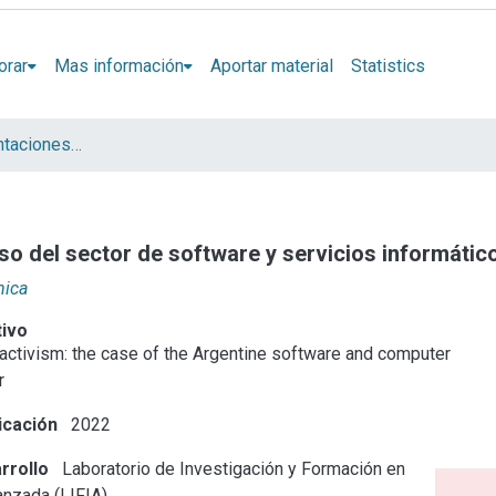
orar
Mas información
Aportar material
Statistics
Artículos y presentaciones en Congresos LIFIA
so del sector de software y servicios informátic
nica
tivo
ractivism: the case of the Argentine software and computer
r
icación
2022
rrollo
Laboratorio de Investigación y Formación en
anzada (LIFIA)