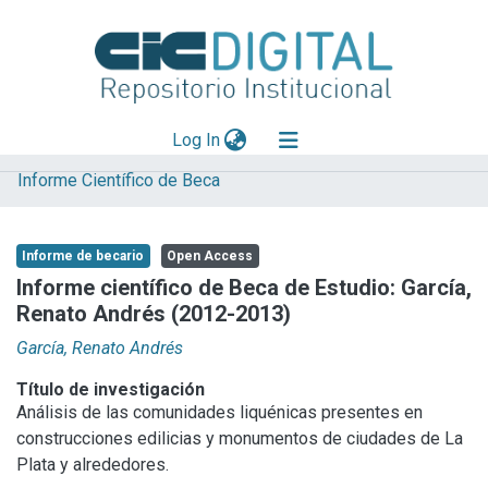
(current)
Log In
Informe Científico de Beca
Explorar
Mas información
Informe de becario
Open Access
Aportar material
Informe científico de Beca de Estudio: García,
Renato Andrés (2012-2013)
Statistics
García, Renato Andrés
Título de investigación
Análisis de las comunidades liquénicas presentes en
construcciones edilicias y monumentos de ciudades de La
Plata y alrededores.