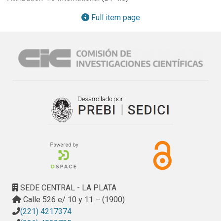
método de muestreo analizando las distintas posibilidades 
de medición, determinan el área mínima de los cuadrados 
Full item page
para el muestreo, se vieron los limites que esta 
metodología presenta, también se vio los factores 
ecológicos que rodean a los sitios muestreados como 
competencia con otros organismos (algas y musgos) y el 
sombreado por estructuras aledañas. En laboratorio se 
reforzó y profundizo en la identificación de líquenes, la 
observación de características morfológicas externas a 
lupa, se realizaron cortes histológicos de talo y de 
apotecios, como así también se realizaron las pruebas con 
reactivos sobre talo y apotecio. Se realizo el armado de 
matrices para los primeros analisis estadisticos y 
constantemente se realizó una búsqueda bibliográfica 
sobre las metodologías de muestreo como así también 
sobre identificación y ecología de líquenes. Las 
SEDE CENTRAL - LA PLATA
dificultades que se encontraron fueron principalmente en la 
Calle 526 e/ 10 y 11 – (1900)
identificación de especies, debido a la falta de claves o 
(221) 4217374
revisiones actualizadas para Sudamérica como asi tambien 