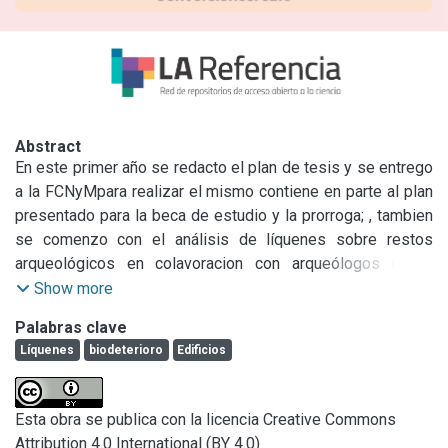
Abstract
En este primer año se redacto el plan de tesis y se entrego 
a la FCNyMpara realizar el mismo contiene en parte al plan 
presentado para la beca de estudio y la prorroga; , tambien 
se comenzo con el análisis de líquenes sobre restos 
arqueológicos en colavoracion con arqueólogos de la 
FCNyM lo cual se continuara en el presente año. La 
Show more
orientación que se le dio al trabajo desarrollado a este 
Palabras clave
primer año fue la identificación de especies, como se 
Líquenes
biodeterioro
Edificios
puede ver en los trabajos presentados, y en menor medida 
el efecto que estos causan sobre las estructuras 
(biodeterioro). En cuanto al trabajo concerniente a la beca 
Esta obra se publica con la licencia Creative Commons
en la metodología en campo se priorizo la optimización del 
Attribution 4.0 International (BY 4.0)