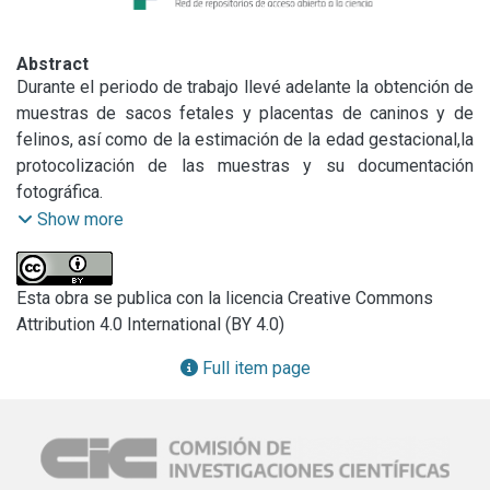
Abstract
Durante el periodo de trabajo llevé adelante la obtención de 
muestras de sacos fetales y placentas de caninos y de 
felinos, así como de la estimación de la edad gestacional,la 
protocolización de las muestras y su documentación 
fotográfica.

Acondicioné las muestras de distintas maneras según se 
Show more
fueran a procesar mediante técnicas histológicas básicas, 
lectin e inmunohistoquímica (inmersión en formol-
inmersión en formol y pasaje a alcohol) o técnicas 
Esta obra se publica con la licencia Creative Commons
moleculares como PCR o Western blot (toma de muestras 
Attribution 4.0 International (BY 4.0)
y rotulado sobre hielo seco, congelación a -70°, o inmersión 
Full item page
en conservantes comerciales de ácidos nucleicos y 
posterior eliminación del conservante y pasaje a freezer de 
-18° o -70°).