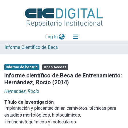
(current)
Log In
Informe Científico de Beca
Explorar
Mas información
Informe de becario
Open Access
Aportar material
Informe científico de Beca de Entrenamiento:
Hernández, Rocío (2014)
Statistics
Hernandez, Rocío
Título de investigación
Implantación y placentación en carnívoros: técnicas para
estudios morfológicos, histoquímicas,
inmunohistoquímicos y moleculares