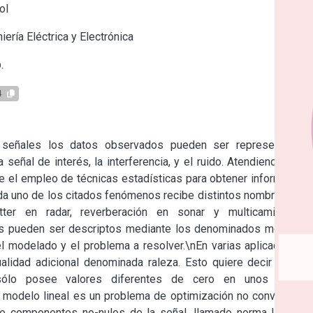
ol
iería Eléctrica y Electrónica
.
4
señales los datos observados pueden ser representados 
señal de interés, la interferencia, y el ruido. Atendiendo a su 
e el empleo de técnicas estadísticas para obtener información 
da uno de los citados fenómenos recibe distintos nombres; por 
tter en radar, reverberación en sonar y multicamino en 
as pueden ser descriptos mediante los denominados modelos 
l modelado y el problema a resolver.\nEn varias aplicaciones, 
lidad adicional denominada raleza. Esto quiere decir que la 
ólo posee valores diferentes de cero en unos pocos 
 modelo lineal es un problema de optimización no convexo ya 
de componentes no-nulos de la señal, llamado norma l
. Este 