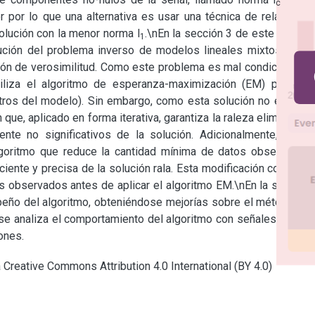
c
por lo que una alternativa es usar una técnica de relajación, 
lución con la menor norma l
.\nEn la sección 3 de este trabajo 
1
ución del problema inverso de modelos lineales mixtos ralos 
ón de verosimilitud. Como este problema es mal condicionado 
tiliza el algoritmo de esperanza-maximización (EM) para su 
ros del modelo). Sin embargo, como esta solución no es rala, 
que, aplicado en forma iterativa, garantiza la raleza eliminando 
te no significativos de la solución. Adicionalmente, en la 
lgoritmo que reduce la cantidad mínima de datos observados 
iente y precisa de la solución rala. Esta modificación consiste 
s observados antes de aplicar el algoritmo EM.\nEn la sección 
peño del algoritmo, obteniéndose mejorías sobre el método de 
 se analiza el comportamiento del algoritmo con señales reales 
ones.
a Creative Commons Attribution 4.0 International (BY 4.0)