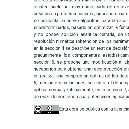
planteo suele ser muy complicado de resolver 
creando un problema convexo, buscando una so
se presenta un nuevo algoritmo para la resol
subdeterminados, basado en optimizar la funci
y no posee solución analítica cerrada, se u
resolución numérica (obtención de los parámet
en la sección 4 se describe un test de decisión 
gradualmente los componentes estadísticamen
sección 5, se propone una modificación al a
necesarios para obtener una reconstrucción efic
en realizar una compresión óptima de los dato
6, mediante simulaciones, se ilustra el desem
óptima norma l
.\nFinalmente, en la sección 7,
1
de radar demostrando sus potenciales aplicaci
Esta obra se publica con la licenci