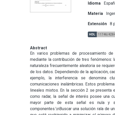
Idioma
Españ
Materia
Ingen
Extensión
8 p
HDL
11746/428
Abstract
En varios problemas de procesamiento de 
mediante la contribución de tres fenómenos: la 
naturaleza frecuentemente aleatoria se requier
de los datos. Dependiendo de la aplicación, ca
ejemplo, la interferencia se denomina clu
comunicaciones inalámbricas. Estos problem
lineales mixtos. En la sección 2 se presenta e
como radar, la señal de interés posee una cua
mayor parte de esta señal es nula y s
componentes.\nBuscar una solución rala de un
que está restringido a minimizar el número 