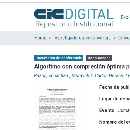
Expl
Home
Investigadores en Universidades Nacionales de la provincia de Buenos Aires
Documento de conferencia
Open Access
Algoritmo con compresión óptima pa
Pazos, Sebastián
|
Muravchik, Carlos Horacio
|
H
Fecha de publ
Lugar de desa
Evento
Jornad
Nombre del e