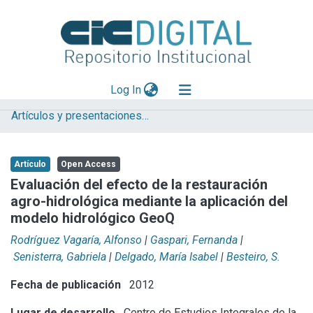
(current)
Log In
Artículos y presentaciones en Congresos
Explorar
Mas información
Artículo
Open Access
Aportar material
Evaluación del efecto de la restauración
agro-hidrológica mediante la aplicación del
Statistics
modelo hidrológico GeoQ
Rodríguez Vagaría, Alfonso
|
Gaspari, Fernanda
|
Senisterra, Gabriela
|
Delgado, María Isabel
|
Besteiro, S.
Fecha de publicación
2012
Lugar de desarrollo
Centro de Estudios Integrales de la