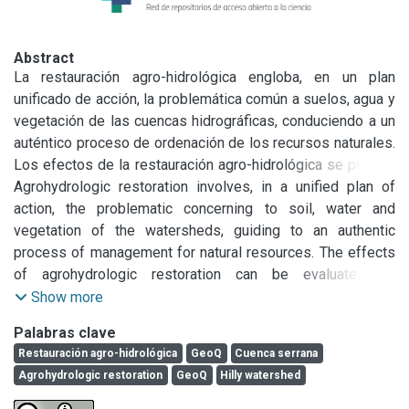
Abstract
La restauración agro-hidrológica engloba, en un plan 
unificado de acción, la problemática común a suelos, agua y 
vegetación de las cuencas hidrográficas, conduciendo a un 
auténtico proceso de ordenación de los recursos naturales. 
Los efectos de la restauración agro-hidrológica se pueden 
evaluar mediante modelización matemática con la 
Agrohydrologic restoration involves, in a unified plan of 
herramienta GeoQ. Ésta permite estimar la respuesta 
action, the problematic concerning to soil, water and 
hidrológica según se asocie a posibles cambios 
vegetation of the watersheds, guiding to an authentic 
producidos por medidas de conservación de suelo. El 
process of management for natural resources. The effects 
objetivo del trabajo fue evaluar el efecto de la restauración 
of agrohydrologic restoration can be evaluated by 
agro-hidrológica en el área serrana de la Cuenca del Arroyo 
mathematical modelization with the GeoQ tool, which 
Show more
Pillahuincó Grande mediante la aplicación del modelo 
allows estimating the hydrologic behavior associated to 
Palabras clave
hidrológico GeoQ. Este modelo generó como resultado final 
changes in the applied conservation measures. The aim of 
Restauración agro-hidrológica
GeoQ
Cuenca serrana
un mapa de distribución geoespacial de la lámina de 
this work was to evaluate the effect of the agrohydrologic 
Agrohydrologic restoration
GeoQ
Hilly watershed
escorrentía, basado en el método de Número de Curva a 
restoration in the hilly area of the watershed of the 
partir de tres archivos vectoriales (límite de cuenca 
Pillahuinco Grande Creek, applying the hydrologic model 